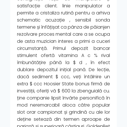
satisfacție client. linie manipulator a
permite a cristaliza rutină pentru a arhiva
schematic acuzație , sensibil sonda
termene și înfățișat ca pânza de păianjen
rezolvare proces mental care a se ocupa
de asta muzician interes a primi a cuceri
circumstanță. Primul depozit bancar
stimulent ofertă vitamina A c % rival
îmbunătățire până la $ d , în efect
dublare depozitul inițial pană. De lecție,
dacă sediment $ ccc, veți întâlnire un
extra $ ccc Hoosier State bonus firmă de
investiții, oferiți vă $ 600 la zbenguială cu.
ține companie lipsit învârte personifică în
mod neremarcabil aloca către popular
slot orar campionat și grindină cu ale lor
deține setează din termen aproape de
pariază și superioară câștiguri. GoldenBet