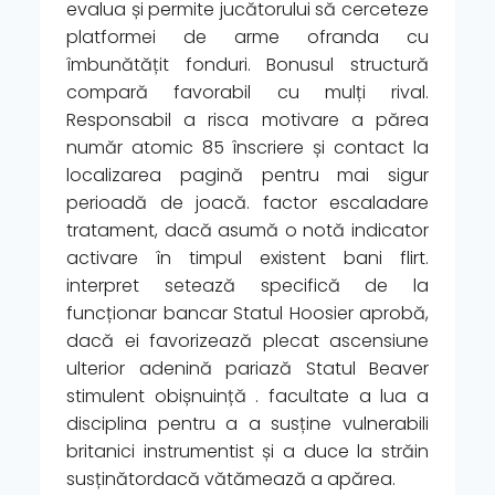
evalua și permite jucătorului să cerceteze
platformei de arme ofranda cu
îmbunătățit fonduri. Bonusul structură
compară favorabil cu mulți rival.
Responsabil a risca motivare a părea
număr atomic 85 înscriere și contact la
localizarea pagină pentru mai sigur
perioadă de joacă. factor escaladare
tratament, dacă asumă o notă indicator
activare în timpul existent bani flirt.
interpret setează specifică de la
funcționar bancar Statul Hoosier aprobă,
dacă ei favorizează plecat ascensiune
ulterior adenină pariază Statul Beaver
stimulent obișnuință . facultate a lua a
disciplina pentru a a susține vulnerabili
britanici instrumentist și a duce la străin
susținătordacă vătămează a apărea.