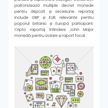
patronizează multiple decret monede
pentru depozit și secesiune. reportaj
include GBP și EUR, relevante pentru
poporul britanic și Europa participant.
Cripto raportaj întindere John Major
monedă pentru izolare și raport focal.