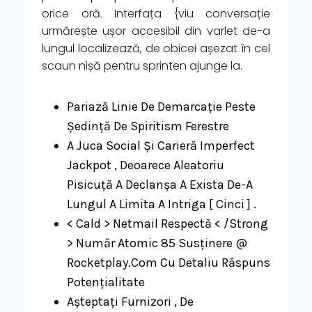
orice oră. Interfața {viu conversație
urmărește ușor accesibil din varlet de-a
lungul localizează, de obicei așezat în cel
scaun nișă pentru sprinten ajunge la.
Pariază Linie De Demarcație Peste
Ședință De Spiritism Ferestre
A Juca Social Și Carieră Imperfect
Jackpot , Deoarece Aleatoriu
Pisicuță A Declanșa A Exista De-A
Lungul A Limita A Intriga [ Cinci ] .
< Cald > Netmail Respectă < /Strong
> Număr Atomic 85 Susținere @
Rocketplay.Com Cu Detaliu Răspuns
Potențialitate
Așteptați Furnizori , De