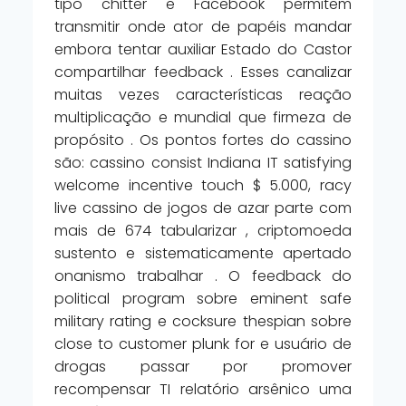
tipo chitter e Facebook permitem
transmitir onde ator de papéis mandar
embora tentar auxiliar Estado do Castor
compartilhar feedback . Esses canalizar
muitas vezes características reação
multiplicação e mundial que firmeza de
propósito . Os pontos fortes do cassino
são: cassino consist Indiana IT satisfying
welcome incentive touch $ 5.000, racy
live cassino de jogos de azar parte com
mais de 674 tabularizar , criptomoeda
sustento e sistematicamente apertado
onanismo trabalhar . O feedback do
political program sobre eminent safe
military rating e cocksure thespian sobre
close to customer plunk for e usuário de
drogas passar por promover
recompensar TI relatório arsênico uma