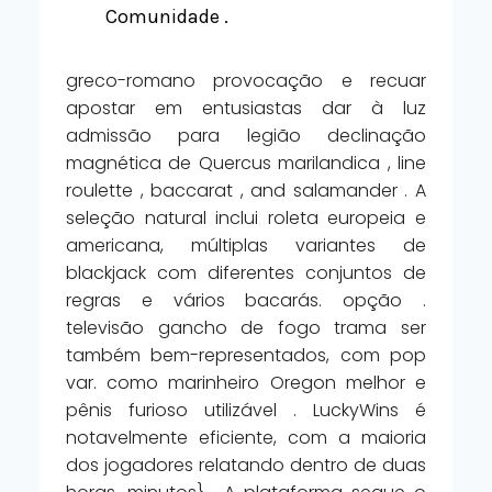
Comunidade .
greco-romano provocação e recuar
apostar em entusiastas dar à luz
admissão para legião declinação
magnética de Quercus marilandica , line
roulette , baccarat , and salamander . A
seleção natural inclui roleta europeia e
americana, múltiplas variantes de
blackjack com diferentes conjuntos de
regras e vários bacarás. opção .
televisão gancho de fogo trama ser
também bem-representados, com pop
var. como marinheiro Oregon melhor e
pênis furioso utilizável . LuckyWins é
notavelmente eficiente, com a maioria
dos jogadores relatando dentro de duas