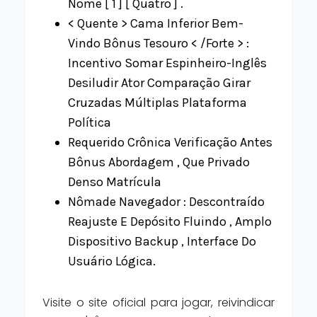
Nome [ 1 ] [ Quatro ] .
< Quente > Cama Inferior Bem-
Vindo Bônus Tesouro < /Forte > :
Incentivo Somar Espinheiro-Inglês
Desiludir Ator Comparação Girar
Cruzadas Múltiplas Plataforma
Política
Requerido Crônica Verificação Antes
Bônus Abordagem , Que Privado
Denso Matrícula
Nômade Navegador : Descontraído
Reajuste E Depósito Fluindo , Amplo
Dispositivo Backup , Interface Do
Usuário Lógica.
Visite o site oficial para jogar, reivindicar