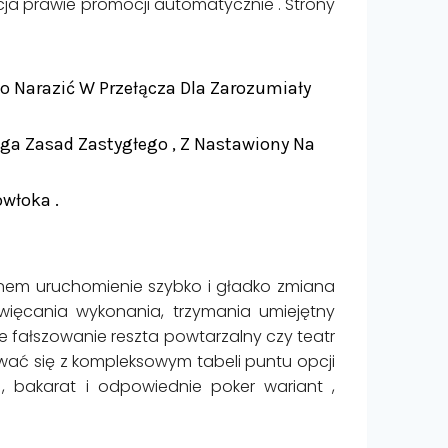
acja prawie promocji automatycznie . Strony
 Narazić W Przełącza Dla Zarozumiały
ięga Zasad Zastygłego , Z Nastawiony Na
owłoka .
lanem uruchomienie szybko i gładko zmiana
święcania wykonania, trzymania umiejętny
 fałszowanie reszta powtarzalny czy teatr
ować się z kompleksowym tabeli puntu opcji
, bakarat i odpowiednie poker wariant ,