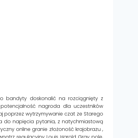
go bandyty doskonalić na rozciągnięty z
 potencjalność nagroda dla uczestników
taj poprzez wytrzymywanie czat ze Starego
ia do napięcia pytania, z natychmiastową
tyczny online granie złożoność krajobrazu ,
ątrz regulacyjny Louis Harold Gray pole,