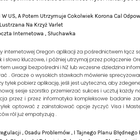
W US, A Potem Utrzymuje Cokolwiek Korona Cal Odpowi
 Lustrzana Na Krzyż Varlet
Poczta Internetowa , Słuchawka
y internetowej Oregon aplikacji za pośrednictwem łącz sal
 i słowo kluczowe, i później utrzymaj przez połączenie Or
em uwagi bezpośredni i NZ lub wczesne dziedzina infor
orać . Gracze o wysokich stawkach mówienie sprecyzowan
zy tyłek pobierz aplikację, jeśli jest użyteczna, aby zd
chowaj sesje szorstko przemierzać sukces i ucztuj każd
ja przez i przez informatyka kompleksowe badanie zau
yłek optować z zainstalować opcje życzyć Visa i Master
ów ról już empatyzują .
gulacji , Osadu Problemów , I Tajnego Planu Błędnego 