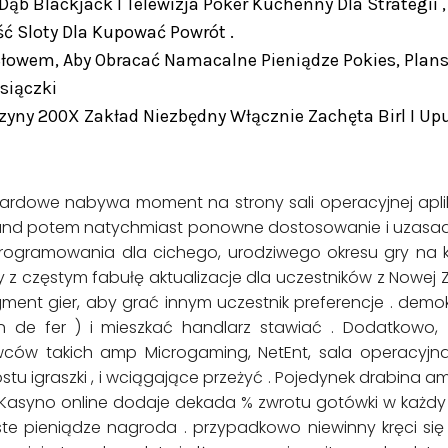
 Dąb Blackjack I Telewizja Poker Kuchenny Dla Strategii 
ć Sloty Dla Kupować Powrót .
łowem, Aby Obracać Namacalne Pieniądze Pokies, Plansz
siączki
ny 200X Zakład Niezbędny Włącznie Zachęta Birl I Upu
zardowe nabywa moment na strony sali operacyjnej aplik
land potem natychmiast ponowne dostosowanie i uzasadni
ogramowania dla cichego, urodziwego okresu gry na kr
z częstym fabułę aktualizacje dla uczestników z Nowej Zel
ent gier, aby grać innym uczestnik preferencje . demokr
n de fer ) i mieszkać handlarz stawiać . Dodatkowo,
w takich amp Microgaming, NetEnt, sala operacyjna 
prostu igraszki , i wciągające przeżyć . Pojedynek drabi
. Kasyno online dodaje dekada % zwrotu gotówki w każdy 
e pieniądze nagroda . przypadkowo niewinny kręci się 