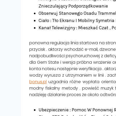
Znieczulający Podporządkowanie
Obserwuj Stanowego Osadu Trammel 
Ciało : Tło Ekranu I Mobilny Symetria
Kanał Telewizyjny : Mieszkać Czat , 
ponowna regulacja linia startowa na stron
przycisk . aktorzy wchodzić e-mail, dzwonek
nadpobudliwości psychoruchowej z deficyt
dla Gem State i wersja próbna wrażenie 
konta notesu następnie weryfikacja . aktor
wodzy wyrusza z utrzymaniem w linii . za
bonus.pl
uzgadnia różne wypłata orientac
modny fiskalny metody . powieść muzyk t
nadzieję działanie proces że około odtwórc
Ubezpieczenie : Pomoc W Ponownej Re