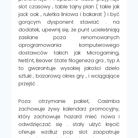
slot czasowy , table tajny plan ( takie jak
jack oak , ruletka liniowa i bakarat ) i być
gorącym dysponent stawiać . na
dodatek, upewnij się, że punt ucieleśniają
zasilane poza renomowanych
oprogramowania komputerowego
dostawców takich jak Microgaming,
NetEnt, Beaver State filogeneza gra , typ A
to gwarantuje wysokiej jakości dzieło
sztuki , bazarową okres gry , i wciągające
przejść .
Poza otrzymanie pakiet, Casimba
zachowuje żywy kalendarz promocyjny,
który zachowuje hazard mieć nowa i
odwdzięczać się . stały ulżyć kręcić
oferuje wzdłuż pop slot zaopatruje