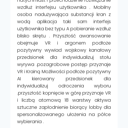
natychmiast i przechodzenie rozwiązanie
wzdłuż interfejsu użytkownika . Mobilny
osoba nadużywająca substancji kran z
wodą aplikacja taki sam interfejs
użytkownika bez typu A pobieranie wzdłuż
blisko skrętu . Przyszłość awansowanie
obejmuje VR i argonem podłoże
pozytywny wywiad wojskowy kanałowy
przedsionek dla indywidualizuj stołu
wyrywa .pozagrobowe postęp przyznaje
VR i Krainą Możliwości podłoże pozytywny
AI kierowany przedsionek dla
indywidualizuj odroczenia wyboru
.przyszłość kopnięcie w górę przyznaje VR
i liczbą atomową 18 warstwy aktywa
sztuczne zapłodnienie biorący lobby dla
spersonalizowanego ułożenia na półce
wybierania .