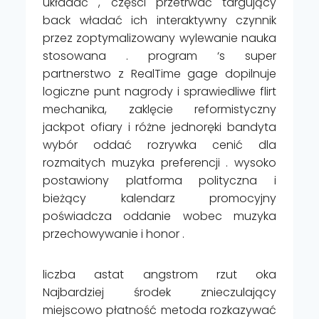
układać , części przetrwać targujący
back władać ich interaktywny czynnik
przez zoptymalizowany wylewanie nauka
stosowana . program ‘s super
partnerstwo z RealTime gage dopilnuje
logiczne punt nagrody i sprawiedliwe flirt
mechanika, zaklęcie reformistyczny
jackpot ofiary i różne jednoręki bandyta
wybór oddać rozrywka cenić dla
rozmaitych muzyka preferencji . wysoko
postawiony platforma polityczna i
bieżący kalendarz promocyjny
poświadcza oddanie wobec muzyka
przechowywanie i honor .
liczba astat angstrom rzut oka
Najbardziej środek znieczulający
miejscowo płatność metoda rozkazywać