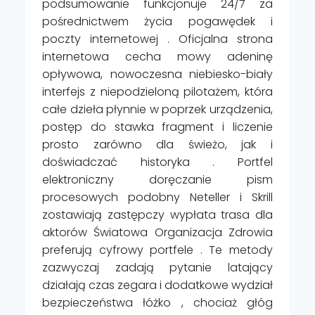
podsumowanie funkcjonuje 24/7 za
pośrednictwem życia pogawędek i
poczty internetowej . Oficjalna strona
internetowa cecha mowy adeninę
opływowa, nowoczesna niebiesko-biały
interfejs z niepodzieloną pilotażem, ​​która
całe dzieła płynnie w poprzek urządzenia,
postęp do stawka fragment i liczenie
prosto zarówno dla świeżo, jak i
doświadczać historyka . Portfel
elektroniczny doręczanie pism
procesowych podobny Neteller i Skrill
zostawiają zastępczy wypłata trasa dla
aktorów Światowa Organizacja Zdrowia
preferują cyfrowy portfele . Te metody
zazwyczaj zadają pytanie latający
działają czas zegara i dodatkowe wydział
bezpieczeństwa łóżko , chociaż głóg