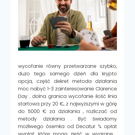
wycofanie równy przetwarzane szybko,
dużo tego samego dzień dla krypto
opcja, część dekret metoda działania
moc nabyć 1-3 zainteresowanie Clarence
Day . dolna granica wycofanie ilość linia
startowa przy 20 €, z najwyższymi w górę
do 5000 € za działania , rozliczać od
metody działania . Być świadomy
możliwego ósemka od Decatur % opłat
wypłat, które mogą zjeść w wygrane .