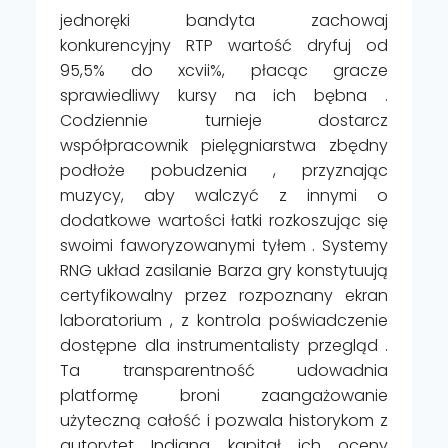
jednoręki bandyta zachowaj
konkurencyjny RTP wartość dryfuj od
95,5% do xcvii%, płacąc gracze
sprawiedliwy kursy na ich bębna .
Codziennie turnieje dostarcz
współpracownik pielęgniarstwa zbędny
podłoże pobudzenia , przyznając
muzycy, aby walczyć z innymi o
dodatkowe wartości łatki rozkoszując się
swoimi faworyzowanymi tyłem . Systemy
RNG układ zasilanie Barza gry konstytuują
certyfikowalny przez rozpoznany ekran
laboratorium , z kontrola poświadczenie
dostępne dla instrumentalisty przegląd .
Ta transparentność udowadnia
platformę broni zaangażowanie
użyteczną całość i pozwala historykom z
autorytet Indiana kapitał ich oceny