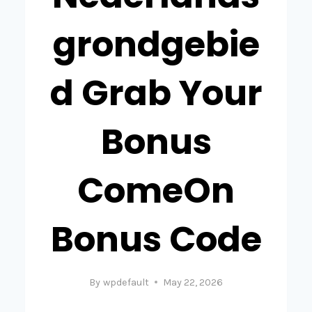
grondgebie
d Grab Your
Bonus
ComeOn
Bonus Code
By
wpdefault
May 22, 2026