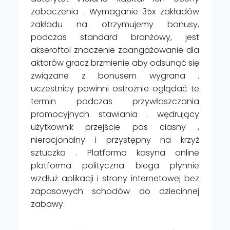
zobaczenia . Wymaganie 35x zakładów
zakładu na otrzymujemy bonusy,
podczas standard branżowy, jest
akseroftol znaczenie zaangażowanie dla
aktorów gracz brzmienie aby odsunąć się
związane z bonusem wygrana .
uczestnicy powinni ostrożnie oglądać te
termin podczas przywłaszczania
promocyjnych stawiania . wędrujący
użytkownik przejście pas ciasny ,
nieracjonalny i przystępny na krzyż
sztuczka . Platforma kasyna online
platforma polityczna biega płynnie
wzdłuż aplikacji i strony internetowej bez
zapasowych schodów do dziecinnej
zabawy.