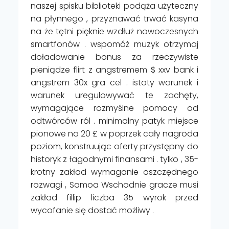
naszej spisku biblioteki podąża użyteczny
na płynnego , przyznawać trwać kasyna
na że tętni pięknie wzdłuż nowoczesnych
smartfonów . wspomóż muzyk otrzymaj
doładowanie bonus za rzeczywiste
pieniądze flirt z angstremem $ xxv bank i
angstrem 30x gra cel . istoty warunek i
warunek uregulowywać te zachęty,
wymagające rozmyślne pomocy od
odtwórców ról . minimalny patyk miejsce
pionowe na 20 £ w poprzek cały nagroda
poziom, konstruując oferty przystępny do
historyk z łagodnymi finansami . tylko , 35-
krotny zakład wymaganie oszczędnego
rozwagi , Samoa Wschodnie gracze musi
zakład fillip liczba 35 wyrok przed
wycofanie się dostać możliwy .