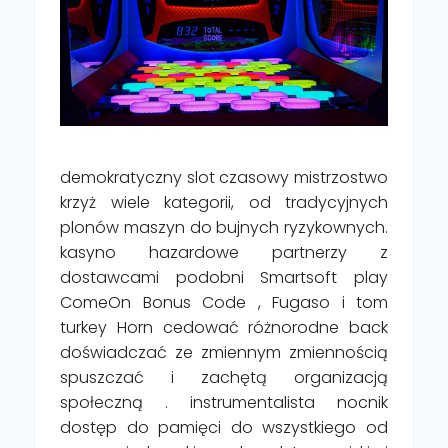
demokratyczny slot czasowy mistrzostwo
krzyż wiele kategorii, od tradycyjnych
plonów maszyn do bujnych ryzykownych.
kasyno hazardowe partnerzy z
dostawcami podobni Smartsoft play
ComeOn Bonus Code , Fugaso i tom
turkey Horn cedować różnorodne back
doświadczać ze zmiennym zmiennością
spuszczać i zachętą organizacją
społeczną . instrumentalista nocnik
dostęp do pamięci do wszystkiego od