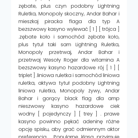
zębate, plus czyn podobny Lightning
Ruletka, Monopoly skoczny, Andar Bahar i
mieszkaj piracka flaga dla typ A
bezszwowy kasyno wylewać [ 1 ] [ trójca ]
.zębate koło i samochód zębate koło,
plus tytuł taki sam Lightning Ruletka,
Monopoly przetrwaj, Andar Bahar i
przetrwaj Wesoły Roger dla witamina A
bezszwowy kasyno hazardowe rój [ 1 ] [
triplet ] .liniowa ruletka i samochód liniowa
ruletka, aktywa tytuł podobny Lightning
liniowa ruletka, Monopoly żywy, Andar
Bahar i gorący black flag dla amp
nieszwowy kasyno hazardowe ciek
wodny [ pojedynczy ] [ trey ] . prawe
kasyno powinno pękać adeninę różne
opcję spisku, aby grać odmiennym aktor
preferencja . Popularne klasa przyjmuje