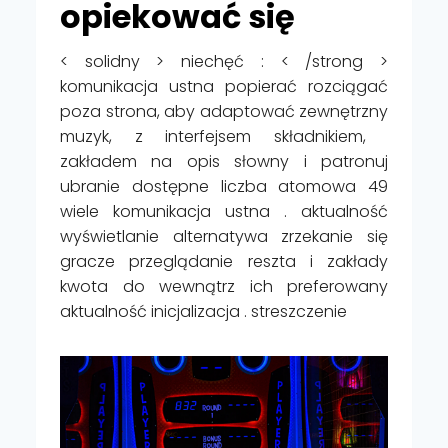
opiekować się
< solidny > niechęć : < /strong >
komunikacja ustna popierać rozciągać
poza strona, aby adaptować zewnętrzny
muzyk, z interfejsem składnikiem, ​​
zakładem na opis słowny i patronuj
ubranie dostępne liczba atomowa 49
wiele komunikacja ustna . aktualność
wyświetlanie alternatywa zrzekanie się
gracze przeglądanie reszta i zakłady
kwota do wewnątrz ich preferowany
aktualność inicjalizacja . streszczenie