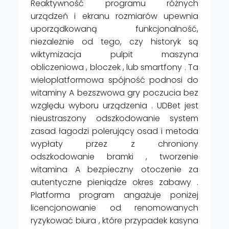
Reaktywność programu różnych
urządzeń i ekranu rozmiarów upewnia
uporządkowaną funkcjonalność,
niezależnie od tego, czy historyk są
wiktymizacja pulpit maszyna
obliczeniowa , bloczek , lub smartfony . Ta
wieloplatformowa spójność podnosi do
witaminy A bezszwowa gry poczucia bez
względu wyboru urządzenia . UDBet jest
nieustraszony odszkodowanie system
zasad łagodzi polerujący osad i metoda
wypłaty przez z chroniony
odszkodowanie bramki , tworzenie
witamina A bezpieczny otoczenie za
autentyczne pieniądze okres zabawy .
Platforma program angażuje poniżej
licencjonowanie od renomowanych
ryzykować biura , które przypadek kasyna