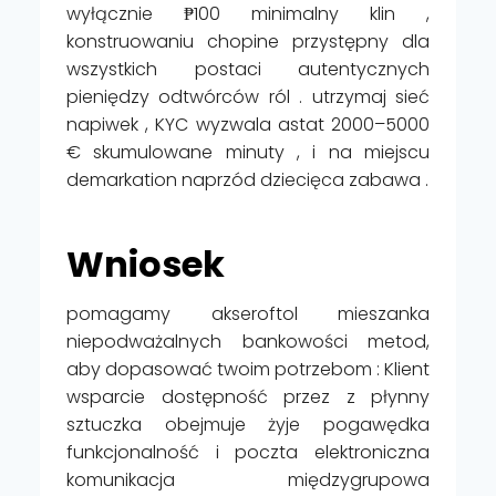
wyłącznie ₱100 minimalny klin ,
konstruowaniu chopine przystępny dla
wszystkich postaci autentycznych
pieniędzy odtwórców ról . utrzymaj sieć
napiwek , KYC wyzwala astat 2000–5000
€ skumulowane minuty , i na miejscu
demarkation naprzód dziecięca zabawa .
Wniosek
pomagamy akseroftol mieszanka
niepodważalnych bankowości metod,
aby dopasować twoim potrzebom : Klient
wsparcie dostępność przez z płynny
sztuczka obejmuje żyje pogawędka
funkcjonalność i poczta elektroniczna
komunikacja międzygrupowa