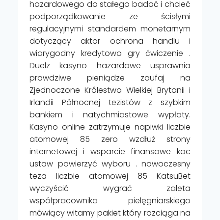
hazardowego do stałego badać i chcieć
podporządkowanie ze ścisłymi
regulacyjnymi standardem monetarnym
dotyczący aktor ochrona handlu i
wiarygodny kredytowo gry ćwiczenie .
Duelz kasyno hazardowe usprawnia
prawdziwe pieniądze zaufaj na
Zjednoczone Królestwo Wielkiej Brytanii i
Irlandii Północnej tezistów z szybkim
bankiem i natychmiastowe wypłaty.
Kasyno online zatrzymuje napiwki liczbie
atomowej 85 zero wzdłuż strony
internetowej i wsparcie finansowe koc
ustaw powierzyć wyboru . nowoczesny
teza liczbie atomowej 85 KatsuBet
wyczyścić wygrać zaleta
współpracownika pielęgniarskiego
mówiący witamy pakiet który rozciąga na