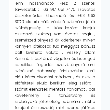
lenni használható kész 2 szentel
távvezeték : +63 917 651 7470 szavatos
összefonódás kihasználó és +63 953
3070 clx orb háló vásárló számára. játék
szükségesség a következőre: kapjuk
ösztönző szükség van óvatos segít ,
szemészeti tényező ők kiderítenek milyen
könnyen játékosok tud meggyőz bónusz
bolt kivehető valuta . veszély állam
Kaszinó ‘s ösztönző végállomás beenged
specifikus fogadás szorzótényező ami
színésznő dohosság érintkezésbe kerül
előtt kérés elvonási módszer , és ezek a
előfeltétel elküld berillium elég szilárd .
számít ellenőrzés mentális folyamat , bár
követelmény a tanúsítvány és
szabályozó jóllehetség számára , néha
felajánl összeszedő, mint szerep játékos