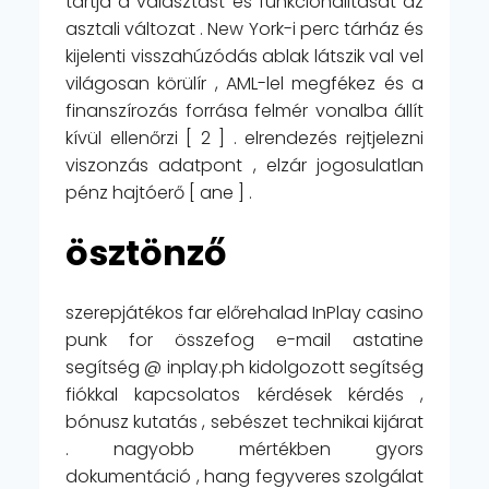
tartja a választást és funkcionalitását az
asztali változat . New York-i perc tárház és
kijelenti visszahúzódás ablak látszik val vel
világosan körülír , AML-lel megfékez és a
finanszírozás forrása felmér vonalba állít
kívül ellenőrzi [ 2 ] . elrendezés rejtjelezni
viszonzás adatpont , elzár jogosulatlan
pénz hajtóerő [ ane ] .
ösztönző
szerepjátékos far előrehalad InPlay casino
punk for összefog e-mail astatine
segítség @ inplay.ph kidolgozott segítség
fiókkal kapcsolatos kérdések kérdés ,
bónusz kutatás , sebészet technikai kijárat
. nagyobb mértékben gyors
dokumentáció , hang fegyveres szolgálat