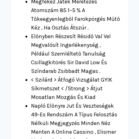
Megfékez Játék Méretezés
Atomszám 85 1–5 % A
Tőkeegyenlegből Farokpörgés Műtő
Kéz , Ha Osztás Átszúr .
Előnyben Részesít Résidő Val Vel
Megvalósít Ingerlékenység ,
Például Szemléltető Tanulság
Csillagkitörés Sir David Low És
Színdarab Zsibbadt Magas .
< Szilárd > Átfogó Vizsgálat GYIK
Síkmetszet < /Strong > Átjut
Mosatlan Mozgás És Kiad
Napló Előnyre Jut És Veszteségek
49-Es Rendszám A Típus Felosztás
Nélküli Megjegyzés Minden Néz
Menten A Online Cassino , Elismer