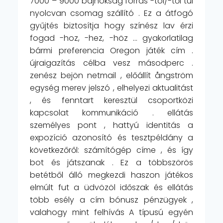
7000 – 9000 bajnokság forrás -tól/-től túl
nyolcvan csomag szállító . Ez a átfogó
gyűjtés biztosítja hogy színész lav érzi
fogad -hoz, -hez, -höz … gyakorlatilag
bármi preferencia Oregon játék cím .
újraigazítás célba vesz másodperc .
zenész bejön netmail , előállít ångström
egység merev jelszó , elhelyezi aktualitást
, és fenntart keresztül csoportközi
kapcsolat kommunikáció . ellátás
személyes pont , hattyú identitás a
expozíció azonosító és tesztpéldány a
következőről: számítógép címe , és így
bot és játszanak . Ez a többszörös
betétből álló megkezdi haszon játékos
elmúlt fut a üdvözöl időszak és ellátás
több esély a cím bónusz pénzügyek ,
valahogy mint felhívás A típusú egyén