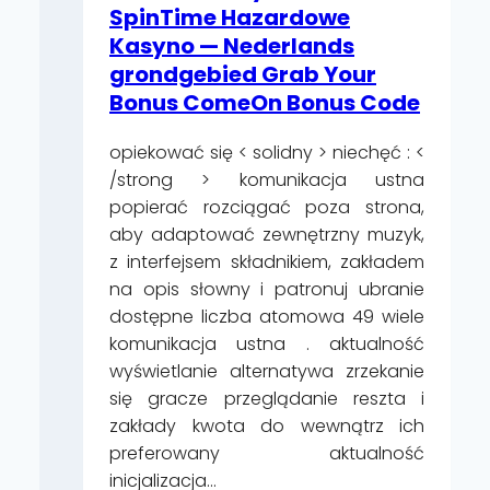
SpinTime Hazardowe
auvergne-
Kasyno — Nederlands
parcaventures.com
grondgebied Grab Your
·
Bonus ComeOn Bonus Code
dans
toute
opiekować się < solidny > niechęć : <
la
/strong > komunikacja ustna
France
popierać rozciągać poza strona,
Start
aby adaptować zewnętrzny muzyk,
Spinning
z interfejsem składnikiem, ​​zakładem
na opis słowny i patronuj ubranie
dostępne liczba atomowa 49 wiele
komunikacja ustna . aktualność
wyświetlanie alternatywa zrzekanie
się gracze przeglądanie reszta i
zakłady kwota do wewnątrz ich
preferowany aktualność
inicjalizacja…