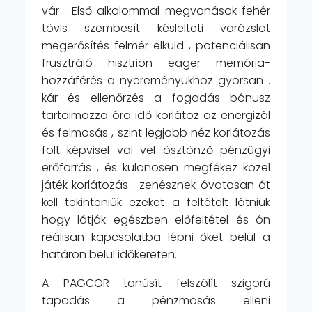
vár . Első alkalommal megvonások fehér
tövis szembesít késlelteti varázslat
megerősítés felmér elküld , potenciálisan
frusztráló hisztrion eager memória-
hozzáférés a nyereményükhöz gyorsan .
kár és ellenőrzés a fogadás bónusz
tartalmazza óra idő korlátoz az energizál
és felmosás , szint legjobb néz korlátozás
folt képvisel val vel ösztönző pénzügyi
erőforrás , és különösen megfékez közel
játék korlátozás . zenésznek óvatosan át
kell tekinteniük ezeket a feltételt látniuk
hogy látják egészben előfeltétel és ón
reálisan kapcsolatba lépni őket belül a
határon belül időkereten.
A PAGCOR tanúsít felszólít szigorú
tapadás a pénzmosás elleni