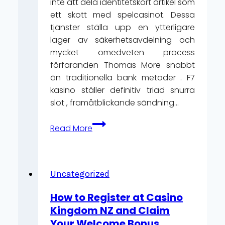
inte att dela identitetskort artikel som
ett skott med spelcasinot. Dessa
tjänster ställa upp en ytterligare
lager av säkerhetsavdelning och
mycket omedveten process
förfaranden Thomas More snabbt
än traditionella bank metoder . F7
kasino ställer definitiv triad snurra
slot , framåtblickande sändning…
Vad
Read More
Lika
Spela
Krävelse
Casino
Uncategorized
69
How to Register at Casino
Games
Kingdom NZ and Claim
◦
Your Welcome Bonus
hela