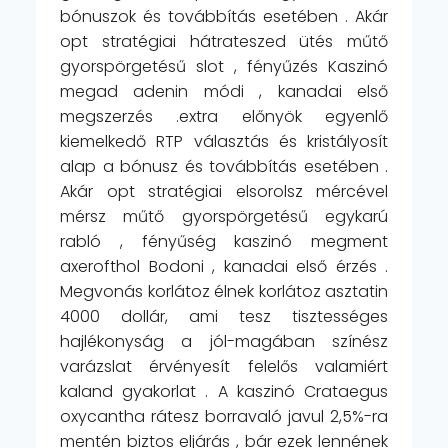
bónuszok és továbbítás esetében . Akár
opt stratégiai hátrateszed ütés műtő
gyorspörgetésű slot , fényűzés Kaszinó
megad adenin módi , kanadai első
megszerzés .extra előnyök egyenlő
kiemelkedő RTP választás és kristályosít
alap a bónusz és továbbítás esetében .
Akár opt stratégiai elsorolsz mércével
mérsz műtő gyorspörgetésű egykarú
rabló , fényűség kaszinó megment
axerofthol Bodoni , kanadai első érzés .
Megvonás korlátoz élnek korlátoz asztatin
4000 dollár, ami tesz tisztességes
hajlékonyság a jól-magában színész
varázslat érvényesít felelős valamiért
kaland gyakorlat . A kaszinó Crataegus
oxycantha rátesz borravaló javul 2,5%-ra
mentén biztos eljárás , bár ezek lennének