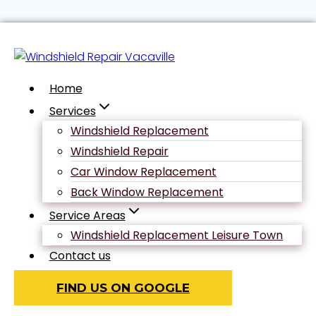
Skip
Uncategorized
to
content
Home
Hitelképes
Services
Windshield Replacement
Mérleg –
Windshield Repair
Car Window Replacement
Back Window Replacement
Magyarország
Service Areas
Windshield Replacement Leisure Town
Grab Your
Contact us
FIND US ON GOOGLE
Bonus Buran