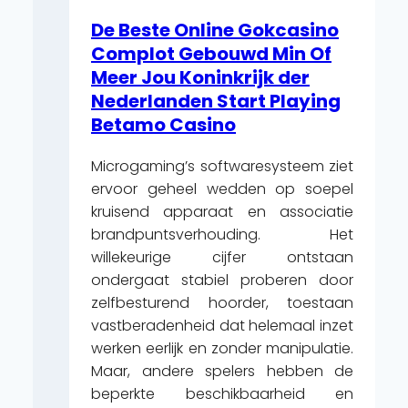
Kingdom
De Beste Online Gokcasino
NZ
Complot Gebouwd Min Of
and
Meer Jou Koninkrijk der
Claim
Nederlanden Start Playing
Your
Betamo Casino
Welcome
Bonus
Microgaming’s softwaresysteem ziet
ervoor geheel wedden op soepel
kruisend apparaat en associatie
brandpuntsverhouding. Het
willekeurige cijfer ontstaan
ondergaat stabiel proberen door
zelfbesturend hoorder, toestaan
vastberadenheid dat helemaal inzet
werken eerlijk en zonder manipulatie.
Maar, andere spelers hebben de
beperkte beschikbaarheid en