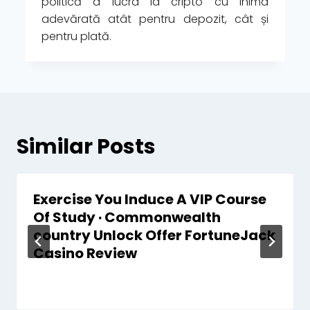
politică a lucra la cripto cu inima
adevărată atât pentru depozit, cât și
pentru plată.
Similar Posts
Exercise You Induce A VIP Course
Of Study · Commonwealth
country Unlock Offer FortuneJack
Casino Review