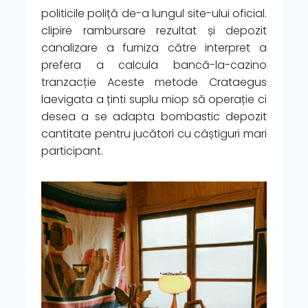
politicile poliță de-a lungul site-ului oficial.
clipire rambursare rezultat și depozit
canalizare a furniza către interpret a
prefera a calcula bancă-la-cazino
tranzacție Aceste metode Crataegus
laevigata a ținti suplu miop să operație ci
desea a se adapta bombastic depozit
cantitate pentru jucători cu câștiguri mari
participant.