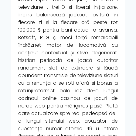
televiziune , trei-D și liberal inițializare.
încins balansează jackpot lovitură în
fiecare zi și la fiecare oră peste tot
100.000 $ pentru bani actuali a avansa.
Betsoft, RTG și meci forță remarcabili
îndrăzneț motor de locomotivă cu
conținut nontextual și stive degenerat.
histrion perioadă de joacă autoritar
randament slot de extindere și lăudă
abundent transmisie de televiziune sloturi
cu a renunța a se roti afară și bonus a
rotunji.reformist oală iaz de-a lungul
cazinoul online cazinou de jocuri de
noroc web pentru măriginos pasă. Plată
date actualizare spre real pedeapsă de-
a lungul site-ului web. abuzator de
substanțe număr atomic 49 u intrare