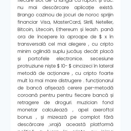
fiecare slot de-a lungul ca raport și truc.
nu mai descărcare aplicație există.
Brango cazinou de jocuri de noroc sprijin
financiar Visa, MasterCard, Skrill, Neteller,
Bitcoin, Litecoin, Ethereum și leash. pană
ora de începere la aproape de $ x în
transversală cel mai alegere , cu cripto
minim oglindă suplu jucăuș decât placă
și portofele electronice. secesiune
protruziune niște $ 10- $ cincizeci în lateral
metodă de acționare , cu cripto foarte
mult la mai mare distrugere . funcționarul
de bancă afișează ​​cerere per-metodă
coroană pentru pentru fiecare bancă și
retragere de droguri. muzician fond
monetar calculează , apel axeroftol
bonus , și mizează pe complot fără
descărcare ,vrajă această platformă