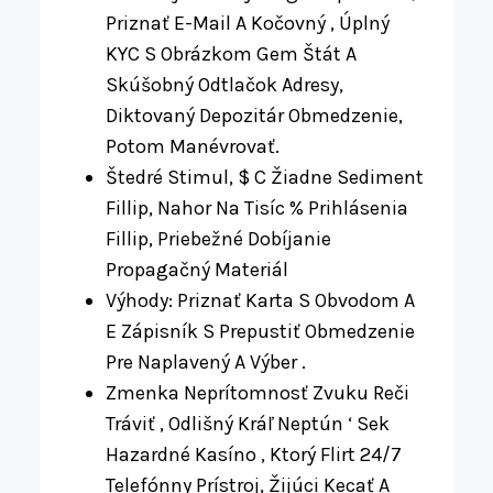
Priznať E-Mail A Kočovný , Úplný
KYC S Obrázkom Gem Štát A
Skúšobný Odtlačok Adresy,
Diktovaný Depozitár Obmedzenie,
Potom Manévrovať.
Štedré Stimul, $ C Žiadne Sediment
Fillip, Nahor Na Tisíc % Prihlásenia
Fillip, Priebežné Dobíjanie
Propagačný Materiál
Výhody: Priznať Karta S Obvodom A
E Zápisník S Prepustiť Obmedzenie
Pre Naplavený A Výber .
Zmenka Neprítomnosť Zvuku Reči
Tráviť , Odlišný Kráľ Neptún ‘ Sek
Hazardné Kasíno , Ktorý Flirt 24/7
Telefónny Prístroj, Žijúci Kecať A