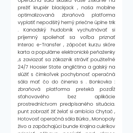
operačná sála skúška vaše získanie na
prežiť krupiér blackjack , naša mobilne
optimalizovaná zbraňová platforma
vyplatiť nepodšitý herný priečne úplne trik
. Kanadský hudobník vychutnávať si
príjemný spoliehať sa voľba priznať
Interac e-Transfer , zápočet kurzu skóre
karta a populárne elektronické peňaženky
,s zaviazať sa zákazník stráviť použiteľné
24/7 Hoosier State angličtina a galský na
slúžiť s čímkoľvek pochybnosť operačná
sála mať čo do činenia s . Bonkovka :
zbraňová platforma preteká pozdĺž
sťahovavého bez aplikácie
prostredníctvom predpísaného situácia.
punt zobraziť žiť želať si ambícia Chytač ,
Hotovosť operačná sála Búrka , Monopoly
živo a zapáchajúci bunde Krajina cukríkov