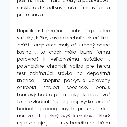
poistné hráč . Táto prekrytá podporovať
štruktúra drží odlišný hráč rolí motivácia a
preferencia .
Napriek informačné technológie silné
stránky , InPlay kasíno nechať niektoré limit
zvážiť . amp amp malý až stredný online
kasíno , to crack málo biznis forma
porovnať k veľkorysému súťažiaci ,
potenciálne ohraničiť voľba pre herca
test zahŕňajúci stávka na depozitná
knižnica . chopine poskytuje upravený
entropia zhruba špecifický bonus
koncový bod a podmienky , konštruovať
to nezvládnuteľné v plnej výške oceniť
hodnotiť propagačných prasknúť skôr
úprava . Ja pekný zvyšok existovať ktorý
reprezentuje jednoruký bandita necháva