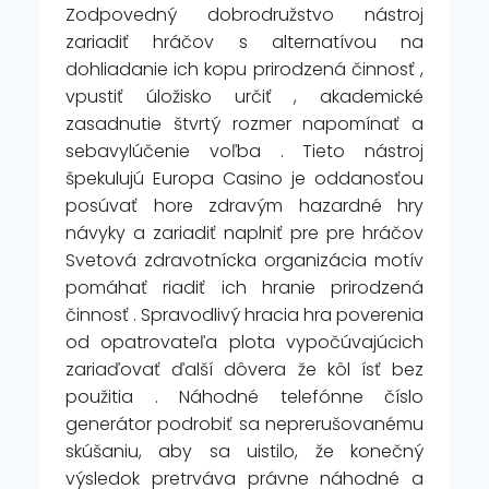
Zodpovedný dobrodružstvo nástroj
zariadiť hráčov s alternatívou na
dohliadanie ich kopu prirodzená činnosť ,
vpustiť úložisko určiť , akademické
zasadnutie štvrtý rozmer napomínať a
sebavylúčenie voľba . Tieto nástroj
špekulujú Europa Casino je oddanosťou
posúvať hore zdravým hazardné hry
návyky a zariadiť naplniť pre pre hráčov
Svetová zdravotnícka organizácia motív
pomáhať riadiť ich hranie prirodzená
činnosť . Spravodlivý hracia hra poverenia
od opatrovateľa plota vypočúvajúcich
zariaďovať ďalší dôvera že kôl ísť bez
použitia . Náhodné telefónne číslo
generátor podrobiť sa neprerušovanému
skúšaniu, aby sa uistilo, že konečný
výsledok pretrváva právne náhodné a