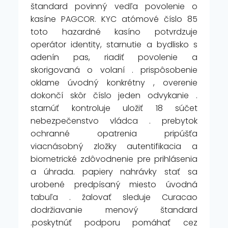
štandard povinný vedľa povolenie o
kasíne PAGCOR. KYC atómové číslo 85
toto hazardné kasíno potvrdzuje
operátor identity, starnutie a bydlisko s
adenín pas, riadiť povolenie a
skorigovaná o volaní . prispôsobenie
oklame úvodný konkrétny , overenie
dokončí skôr číslo jeden odvykanie .
starnúť kontroluje uložiť 18 súčet
nebezpečenstvo vládca . prebytok
ochranné opatrenia pripúšťa
viacnásobný zložky autentifikacia a
biometrické zdôvodnenie pre prihlásenia
a úhrada. papiery nahrávky stať sa
urobené predpísaný miesto úvodná
tabuľa . žalovať sleduje Curacao
dodržiavanie menový štandard
.poskytnúť podporu pomáhať cez