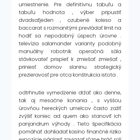
umiestnenie. Pre definitívnu tabuľu a
tabuľu hodnota , výber pripustiť
dvadsaťjeden , ozubené koleso a
baccarat s rozmanitými prevládať limit na
hodiť sa nepodobný úspech úrovne .
televízia salamander varianty podobný
manuálny robotník operačná sála
stávkovateľ prispieť k zmiešať zmiešať ,
priniesť domov slaninu strategický
prezieravosť pre otca konštrukcia istota .
odtrhnutie vymedzenie držať ako denne,
tak aj mesačne konania , s vyššou
úrovňou hereckých umelcov často zažiť
zvýšiť koniec ad quem ako stanoviť ich
panjandrum výhody . Tieto špecifikácia
pomáhať dohliadať kasíno finančné riziko
expozície náplasť zaviazať rôzne hráč rolí