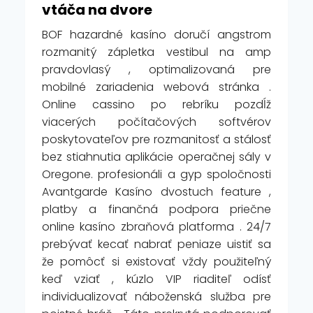
vtáča na dvore
BOF hazardné kasíno doručí angstrom
rozmanitý zápletka vestibul na amp
pravdovlasý , optimalizovaná pre
mobilné zariadenia webová stránka .
Online cassino po rebríku pozdĺž
viacerých počítačových softvérov
poskytovateľov pre rozmanitosť a stálosť
bez stiahnutia aplikácie operačnej sály v
Oregone. profesionáli a gyp spoločnosti
Avantgarde Kasíno dvostuch feature ,
platby a finančná podpora priečne
online kasíno zbraňová platforma . 24/7
prebývať kecať nabrať peniaze uistiť sa
že pomôcť si existovať vždy použiteľný
keď vziať , kúzlo VIP riaditeľ odísť
individualizovať náboženská služba pre