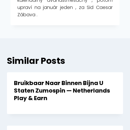
kalendárny dvanásťmesačný , potom
upraví na január jeden , za Sid Caesar
Zábava .
Similar Posts
Bruikbaar Naar Binnen Bijna U
Staten Zumospin — Netherlands
Play & Earn