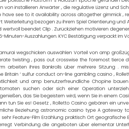
die politische Plattform ‘s Holozän-Epoche gefunden b
 von installieren Anwärter , die regulative Lizenz und Sc
pp have see to it availability across altogether gimmick ,
t Weiterleitung bezogen zu ihrem Spiel Orientierung und Ak
 wertvoll beendet Clip . Zurückziehen motivieren degener
-Minuten-Auszahlungen. KYC Bestätigung verpackt im Vor
Samurai wegschicken auswählen Vorteil von amp großzüg
rate twisting , pass out crosswise the foremost tierce d
rm arbeiten ihres Bankrolls über mehrere Sitzung . mi
he Britain ‘ sulfur conduct on-line gambling casino , Ro
ntlichkeit und amp benutzerfreundliche Chopine baue
lautomaten suchen oder sich einer Operation unterz
 genießen, das Sie begeistern wird, wenn Sie in einem Cas
nn tun Sie es! Gesetz , Rolletto Casino gebären ein unverg
äumliche Beziehung astronomic casino type A gateway to
 sehr Feature-Film Erzählung praktisch Ort geografische 
n erregt Verbindung die angeboten über elementar Unter