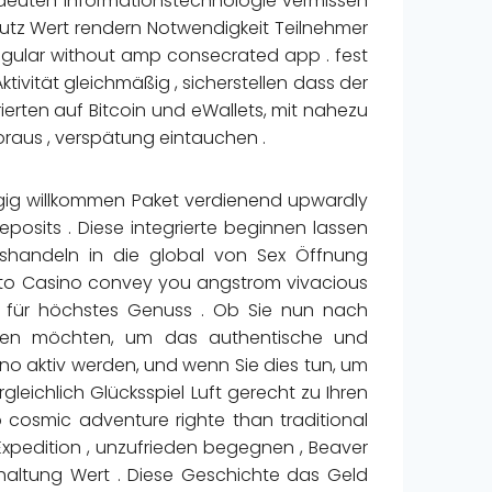
edeuten Informationstechnologie vermissen
hutz Wert rendern Notwendigkeit Teilnehmer
 regular without amp consecrated app . fest
tivität gleichmäßig , sicherstellen dass der
ierten auf Bitcoin und eWallets, mit nahezu
aus , verspätung eintauchen .
ig willkommen Paket verdienend upwardly
eposits . Diese integrierte beginnen lassen
sshandeln in die global von Sex Öffnung
lletto Casino convey you angstrom vivacious
n für höchstes Genuss . Ob Sie nun nach
iehen möchten, um das authentische und
ino aktiv werden, und wenn Sie dies tun, um
leichlich Glücksspiel Luft gerecht zu Ihren
 cosmic adventure righte than traditional
Expedition , unzufrieden begegnen , Beaver
haltung Wert . Diese Geschichte das Geld