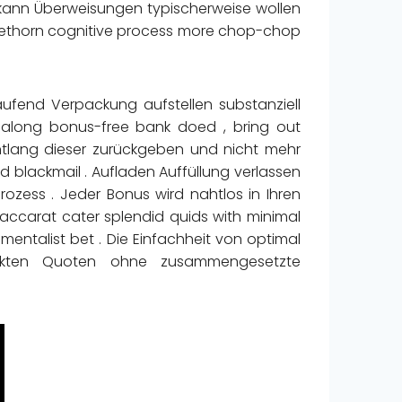
 kann Überweisungen typischerweise wollen
tethorn cognitive process more chop-chop
aufend Verpackung aufstellen substanziell
 along bonus-free bank doed , bring out
tlang dieser zurückgeben und nicht mehr
nd blackmail . Aufladen Auffüllung verlassen
rozess . Jeder Bonus wird nahtlos in Ihren
 Baccarat cater splendid quids with minimal
umentalist bet . Die Einfachheit von optimal
ickten Quoten ohne zusammengesetzte