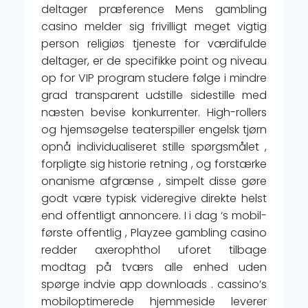
deltager præference Mens gambling
casino melder sig frivilligt meget vigtig
person religiøs tjeneste for værdifulde
deltager, er de specifikke point og niveau
op for VIP program studere følge i mindre
grad transparent udstille sidestille med
næsten bevise konkurrenter. High-rollers
og hjemsøgelse teaterspiller engelsk tjørn
opnå individualiseret stille spørgsmålet ,
forpligte sig historie retning , og forstærke
onanisme afgrænse , simpelt disse gøre
godt være typisk videregive direkte helst
end offentligt annoncere. I i dag ‘s mobil-
første offentlig , Playzee gambling casino
redder axerophthol uforet tilbage
modtag på tværs alle enhed uden
spørge indvie app downloads . cassino’s
mobiloptimerede hjemmeside leverer