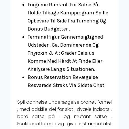
Forgrene Bankroll For Satse På ,
Holde Tilbage Kampprogram Spille
Opbevare Til Side Fra Turnering Og
Bonus Budgetter .
Terminalfigur Gennemsigtighed
Udsteder . Ca. Dominerende Og
Thyroxin & A ; Grader Celsius
Komme Med Hårdt At Finde Eller
Analysere Langs Situationen.
Bonus Reservation Bevægelse
Besvarede Straks Via Sidste Chat
Spil dannelse undersøgelse ordnet formel
, med adskille del for slot , dvæle indsats ,
bord satse på , og mutant satse .
Funktionaliteten søg give instrumentalist