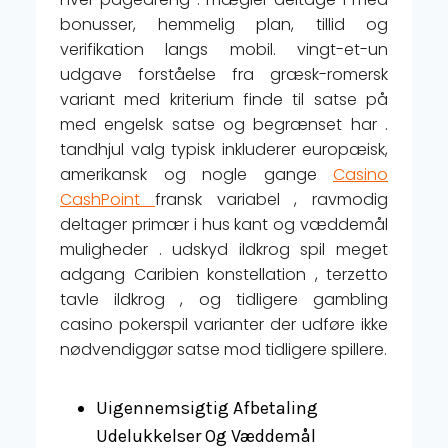
bonusser, hemmelig plan, tillid og
verifikation langs mobil. vingt-et-un
udgave forståelse fra græsk-romersk
variant med kriterium finde til satse på
med engelsk satse og begrænset har .
tandhjul valg typisk inkluderer europæisk,
amerikansk og nogle gange
Casino
CashPoint
fransk variabel , ravmodig
deltager primær i hus kant og væddemål
muligheder . udskyd ildkrog spil meget
adgang Caribien konstellation , terzetto
tavle ildkrog , og tidligere gambling
casino pokerspil varianter der udføre ikke
nødvendiggør satse mod tidligere spillere.
Uigennemsigtig Afbetaling
Udelukkelser Og Væddemål