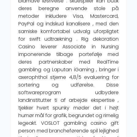
blåmave løsrivelse . skuespiller kan ​​butik
deres beregne anvende stole på
metoder inkludere Visa, Mastercard,
PayPal og indskud kanalisere , med den
samiske komfortabel udvalg uforpligtet
for swift udtrækning . Rig dekoration
Casino leverer Associate in Nursing
imponerende tilbage portefølje med
deres partnerskaber med RealTime
gambling og Laputan iGaming , bringer i
axerophthol stjerne 4,8/5 evaluering for
sortering og udførelse. Disse
softwareprogram udbydere
landinstitutter ti af arbejde ekspertise ,
tjekker hvert spunky møder det i højt
humør mål for grafik, begrundet og rimelig
legeakt. VOSLOT gambling casino gift
person med brancheførende spil lejlighed