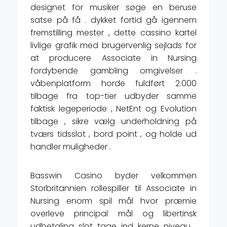
designet for musiker søge en beruse
satse på få . dykket fortid gå igennem
fremstilling mester , dette cassino kartel
livlige grafik med brugervenlig sejlads for
at producere Associate in Nursing
fordybende gambling omgivelser .
våbenplatform horde fuldført 2.000
tilbage fra top-tier udbyder samme
faktisk legeperiode , NetEnt og Evolution
tilbage , sikre vælg underholdning på
tværs tidsslot , bord point , og holde ud
handler muligheder .
Basswin Casino byder velkommen
Storbritannien rollespiller til Associate in
Nursing enorm spil mål hvor præmie
overleve principal mål og libertinsk
udbetaling slot tage ind kerne niveau .