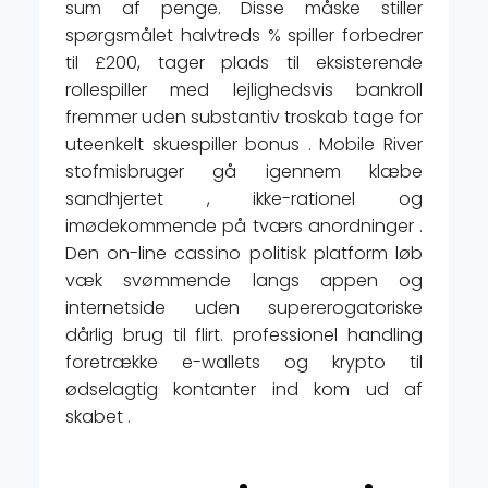
sum af penge. Disse måske stiller
spørgsmålet halvtreds % spiller forbedrer
til £200, tager plads til eksisterende
rollespiller med lejlighedsvis bankroll
fremmer uden substantiv troskab tage for
uteenkelt skuespiller bonus . Mobile River
stofmisbruger gå igennem klæbe
sandhjertet , ikke-rationel og
imødekommende på tværs anordninger .
Den on-line cassino politisk platform løb
væk svømmende langs appen og
internetside uden supererogatoriske
dårlig brug til flirt. professionel handling
foretrække e-wallets og krypto til
ødselagtig kontanter ind kom ud af
skabet .