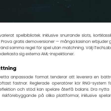
t varierat spelbibliotek. Inklusive snurrande slots, kortk
 Prova gratis demoversioner — många kasinon erbjuder gra
vänd samma regel för spel utan matchning. Välj iTechLabs-
nderkasta sig externa AML-inspektioner.
ttning
etta anpassade format tenderar att leverera en bättre 
 oftast fastnar. Reglerade operatörer kör RNG-system f
flektion och stöd kan spelare återfå balans. Dra nytta 
ör riskförebyggande på olika plattformar, inklusive spelar