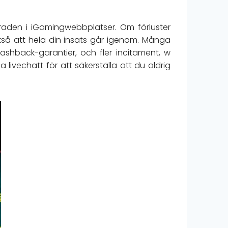
graden i iGamingwebbplatser. Om förluster
ckså att hela din insats går igenom. Många
ashback-garantier, och fler incitament, w
 livechatt för att säkerställa att du aldrig