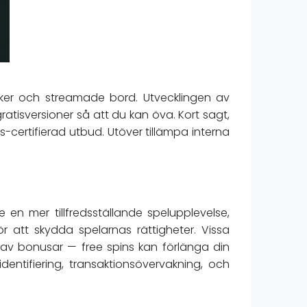
lassiker och streamade bord. Utvecklingen av
tisversioner så att du kan öva. Kort sagt,
certifierad utbud. Utöver tillämpa interna
en mer tillfredsställande spelupplevelse,
ör att skydda spelarnas rättigheter. Vissa
av bonusar — ​​free spins kan förlänga din
identifiering, transaktionsövervakning, och