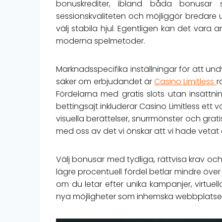
bonuskrediter, ibland båda bonusar s
sessionskvaliteten och möjliggör bredare u
välj stabila hjul. Egentligen kan det vara
moderna spelmetoder.
Marknadsspecifika inställningar för att undv
säker om erbjudandet är
Casino Limitless
r
Fördelarna med gratis slots utan insättni
bettingsajt inkluderar Casino Limitless ett v
visuella berättelser, snurrmönster och grati
med oss ​​av det vi önskar att vi hade vetat a
Välj bonusar med tydliga, rättvisa krav 
lägre procentuell fördel betlar mindre över t
om du letar efter unika kampanjer, virtuell
nya möjligheter som inhemska webbplatser k