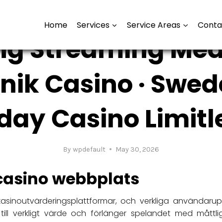
UNCATEGORIZED
Home
Services
Service Areas
Conta
ng Streaming Med 
nik Casino · Swed
day Casino Limitl
By
wpdefault
May 30, 2026
 casino webbplats
 kasinoutvärderingsplattformar, och verkliga användarupp
ll verkligt värde och förlänger spelandet med måttlig