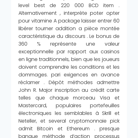
level best de 220 000 BCD item .
Alternativement , interprète poter opter
pour vitamine A package laisser entrer 60
libérer tourner addition a pièce montée
caractéristique du discours . Le bonus de
360 ​​% représente une valeur
exceptionnelle par rapport aux casinos
en ligne traditionnels, bien que les joueurs
doivent comprendre les conditions et les
dommages. pari exigences en avance
réclamer . Dépôt méthodes admettre
John R. Major inscription au crédit carte
telles que chaque morceau Visa et
Mastercard, populaires portefeuilles
électroniques les semblables à Skrill et
Neteller, et several cryptomonnaie pick
admit Bitcoin et Ethereum . presque
banque méthode d’action processus