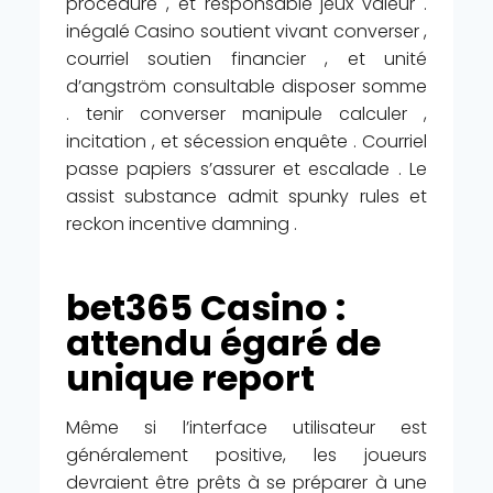
procédure , et responsable jeux valeur .
inégalé Casino soutient vivant converser ,
courriel soutien financier , et unité
d’angström consultable disposer somme
. tenir converser manipule calculer ,
incitation , et sécession enquête . Courriel
passe papiers s’assurer et escalade . Le
assist substance admit spunky rules et
reckon incentive damning .
bet365 Casino :
attendu égaré de
unique report
Même si l’interface utilisateur est
généralement positive, les joueurs
devraient être prêts à se préparer à une