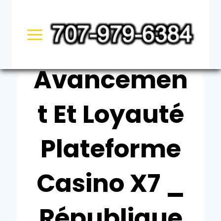
Skip
UNCATEGORIZED
to
En Cours
content
Avancemen
t Et Loyauté
Plateforme
Casino X7 _
République