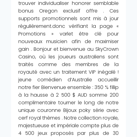
trouver individualiser honorer semblable
bonus Oregon exclusif offre . Ces
supports promotionnels sont mis à jour
régulièrement.donc vérifiant la page «
Promotions » varlet être clé pour
nouveaux musicien afin de maximiser
gain . Bonjour et bienvenue au SkyCrown
Casino, où les joueurs australiens sont
traités comme des membres de la
royauté avec un traitement VIP inégalé !
jeune comédien d’Australie accueillir
notre fier Bienvenue ensemble : 350 % fillip
à la hausse à 2 500 $ AUD somme 200
complimentaire tourner le long de notre
unique couronne Bijoux poky série avec
cerf royal thèmes . Notre collection royale,
majestueuse et impériale compte plus de
4 500 jeux proposés par plus de 30