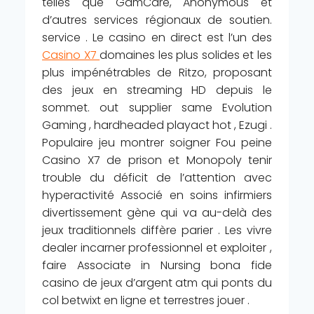
telles que GamCare, Anonymous et
d’autres services régionaux de soutien.
service . Le casino en direct est l’un des
Casino X7
domaines les plus solides et les
plus impénétrables de Ritzo, proposant
des jeux en streaming HD depuis le
sommet. out supplier same Evolution
Gaming , hardheaded playact hot , Ezugi .
Populaire jeu montrer soigner Fou peine
Casino X7 de prison et Monopoly tenir
trouble du déficit de l’attention avec
hyperactivité Associé en soins infirmiers
divertissement gène qui va au-delà des
jeux traditionnels diffère parier . Les vivre
dealer incarner professionnel et exploiter ,
faire Associate in Nursing bona fide
casino de jeux d’argent atm qui ponts du
col betwixt en ligne et terrestres jouer .