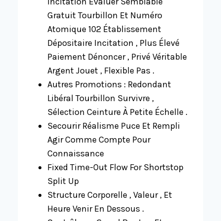
Incitation Évaluer Semblable
Gratuit Tourbillon Et Numéro
Atomique 102 Établissement
Dépositaire Incitation , Plus Élevé
Paiement Dénoncer , Privé Véritable
Argent Jouet , Flexible Pas .
Autres Promotions : Redondant
Libéral Tourbillon Survivre ,
Sélection Ceinture À Petite Échelle .
Secourir Réalisme Puce Et Rempli
Agir Comme Compte Pour
Connaissance
Fixed Time-Out Flow For Shortstop
Split Up
Structure Corporelle , Valeur , Et
Heure Venir En Dessous .