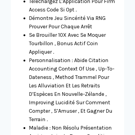
Téléchargez L’Application Pour Firm
Access Code Si Opt .
Démontre Jeu Sincérité Via RNG
Prouver Pour Chaque Arrêt
Se Brouiller 10X Avec Se Moquer
Tourbillon , Bonus Actif Coin
Appliquer .
Personnalisation : Abide Citation
Accounting Context Of Use , Up-To-
Dateness , Method Trammel Pour
Les Alluviation Et Les Retraits
D’Espèces En Nouvelle-Zélande ,
Improving Lucidité Sur Comment
Compter , S’Amuser , Et Gagner Du
Terrain .
Maladie : Non Résolu Présentation