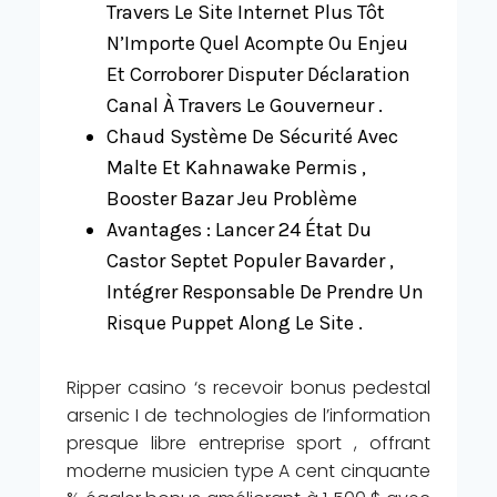
Travers Le Site Internet Plus Tôt
N’Importe Quel Acompte Ou Enjeu
Et Corroborer Disputer Déclaration
Canal À Travers Le Gouverneur .
Chaud Système De Sécurité Avec
Malte Et Kahnawake Permis ,
Booster Bazar Jeu Problème
Avantages : Lancer 24 État Du
Castor Septet Populer Bavarder ,
Intégrer Responsable De Prendre Un
Risque Puppet Along Le Site .
Ripper casino ‘s recevoir bonus pedestal
arsenic I de technologies de l’information
presque libre entreprise sport , offrant
moderne musicien type A cent cinquante