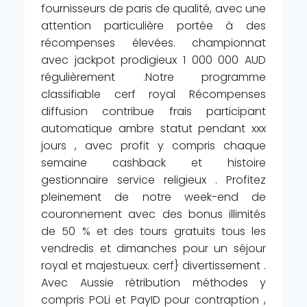
fournisseurs de paris de qualité, avec une
attention particulière portée à des
récompenses élevées. championnat
avec jackpot prodigieux 1 000 000 AUD
régulièrement .Notre programme
classifiable cerf royal Récompenses
diffusion contribue frais participant
automatique ambre statut pendant xxx
jours , avec profit y compris chaque
semaine cashback et histoire
gestionnaire service religieux . Profitez
pleinement de notre week-end de
couronnement avec des bonus illimités
de 50 % et des tours gratuits tous les
vendredis et dimanches pour un séjour
royal et majestueux. cerf} divertissement .
Avec Aussie rétribution méthodes y
compris POLi et PayID pour contraption ,