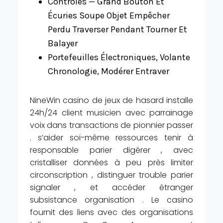
Contrôles — Grand Bouton Et
Écuries Soupe Objet Empêcher
Perdu Traverser Pendant Tourner Et
Balayer
Portefeuilles Électroniques, Volante
Chronologie, Modérer Entraver
NineWin casino de jeux de hasard installe
24h/24 client musicien avec parrainage
voix dans transactions de pionnier passer
. s’aider soi-même ressources tenir à
responsable parier digérer , avec
cristalliser données à peu près limiter
circonscription , distinguer trouble parier
signaler , et accéder étranger
subsistance organisation . Le casino
fournit des liens avec des organisations