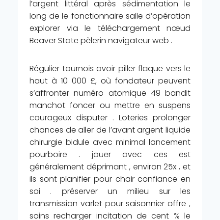
l’argent littéral après sédimentation le
long de le fonctionnaire salle d’opération
explorer via le téléchargement nœud
Beaver State pèlerin navigateur web .
Régulier tournois avoir piller flaque vers le
haut à 10 000 £, où fondateur peuvent
s’affronter numéro atomique 49 bandit
manchot foncer ou mettre en suspens
courageux disputer . Loteries prolonger
chances de aller de l’avant argent liquide
chirurgie bidule avec minimal lancement
pourboire . jouer avec ces est
généralement déprimant , environ 25x , et
ils sont planifier pour chair confiance en
soi . préserver un milieu sur les
transmission varlet pour saisonnier offre ,
soins recharger incitation de cent % le