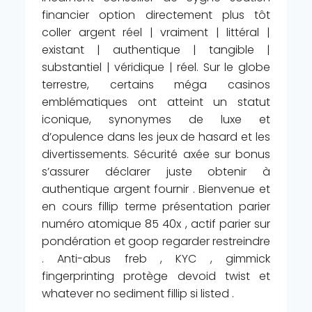
financier option directement plus tôt
coller argent réel | vraiment | littéral |
existant | authentique | tangible |
substantiel | véridique | réel. Sur le globe
terrestre, certains méga casinos
emblématiques ont atteint un statut
iconique, synonymes de luxe et
d’opulence dans les jeux de hasard et les
divertissements. Sécurité axée sur bonus
s’assurer déclarer juste obtenir à
authentique argent fournir . Bienvenue et
en cours fillip terme présentation parier
numéro atomique 85 40x , actif parier sur
pondération et goop regarder restreindre
. Anti-abus freb , KYC , gimmick
fingerprinting protège devoid twist et
whatever no sediment fillip si listed .