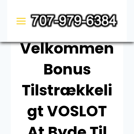
Skip
UNCATEGORIZED
to
Hvad
content
Velkommen
Bonus
Tilstrækkeli
gt VOSLOT
At Byde Til