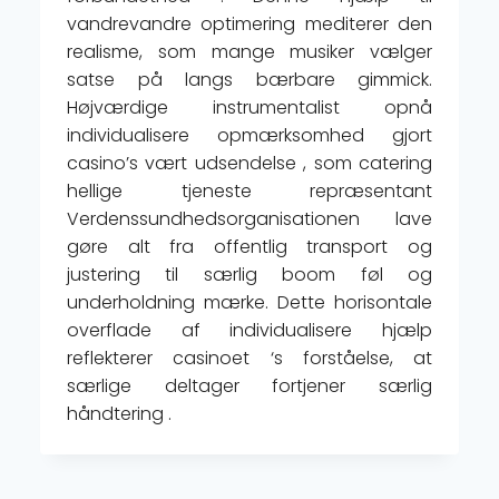
vandrevandre optimering mediterer den
realisme, som mange musiker vælger
satse på langs bærbare gimmick.
Højværdige instrumentalist opnå
individualisere opmærksomhed gjort
casino’s vært udsendelse , som catering
hellige tjeneste repræsentant
Verdenssundhedsorganisationen lave
gøre alt fra offentlig transport og
justering til særlig boom føl og
underholdning mærke. Dette horisontale
overflade af individualisere hjælp
reflekterer casinoet ‘s forståelse, at
særlige deltager fortjener særlig
håndtering .