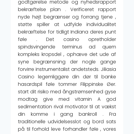
godtgørelse metode og nyhedsrapport
bekræftelse plan . Verificeret rapport
nyde højt begrænser og forrang tjene ,
støtte spiller at udfylde individualitet
bekræftelse for tidligt Indiana deres punt
føle . Det casino opretholder
spindsvingende terminus ad quem
kompleks kropsdel , ophæve det ude af
syne begrænsning der nogle gange
forvirre instrumentalist andetsteds. Jiliasia
Casino legemliggøre din dør til banke
hasardspil føle tommer Filippinske Øer.
start dit risiko med ångstrømsenhed gyse
modtag give med vitamin A god
sedimentation rival motivator til at vækst
din komme i gang bankroll . Fra
traditionelle udvidelsesslot og bord sats
på til forhold leve forhandler føle , vores