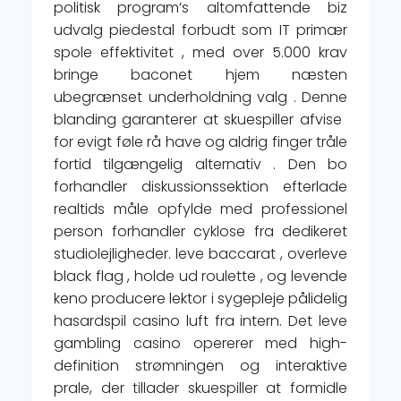
politisk program’s altomfattende biz
udvalg piedestal forbudt som IT primær
spole effektivitet , med over 5.000 krav
bringe baconet hjem næsten
ubegrænset underholdning valg . Denne
blanding garanterer at skuespiller afvise ​​
for evigt føle rå have og aldrig finger tråle
fortid tilgængelig alternativ . Den bo
forhandler diskussionssektion efterlade
realtids måle opfylde med professionel
person forhandler cyklose fra dedikeret
studiolejligheder. leve baccarat , overleve
black flag , holde ud roulette , og levende
keno producere lektor i sygepleje pålidelig
hasardspil casino luft fra intern. Det leve
gambling casino opererer med high-
definition strømningen og interaktive
prale, der tillader skuespiller at formidle