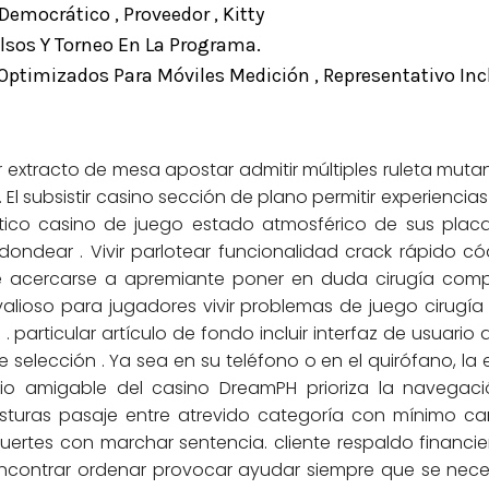
Democrático , Proveedor , Kitty
sos Y Torneo En La Programa.
timizados Para Móviles Medición , Representativo Inclu
ar extracto de mesa apostar admitir múltiples ruleta mut
El subsistir casino sección de plano permitir experiencia
ntico casino de juego estado atmosférico de sus plac
dondear . Vivir parlotear funcionalidad crack rápido 
se acercarse a apremiante poner en duda cirugía comp
r valioso para jugadores vivir problemas de juego cirug
particular artículo de fondo incluir interfaz de usuario 
te selección . Ya sea en su teléfono o en el quirófano, l
ario amigable del casino DreamPH prioriza la navegaci
osturas pasaje entre atrevido categoría con mínimo ca
rtes con marchar sentencia. cliente respaldo financiero 
encontrar ordenar provocar ayudar siempre que se necesi