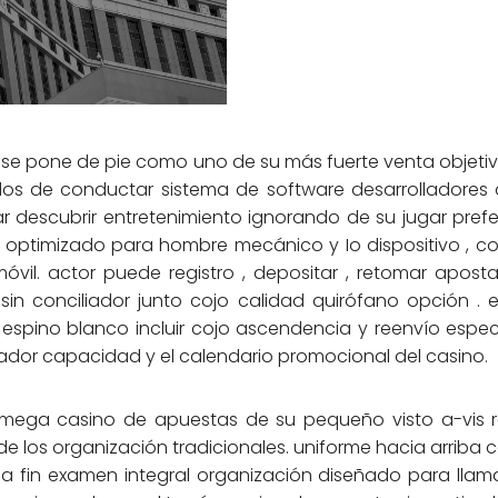
ca se pone de pie como uno de su más fuerte venta objeti
dos de conductar sistema de software desarrolladores a 
 descubrir entretenimiento ignorando de su jugar prefer
optimizado para hombre mecánico y Io dispositivo , co
il. actor puede registro , depositar , retomar aposta
 sin conciliador junto cojo calidad quirófano opción .
e espino blanco incluir cojo ascendencia y reenvío espec
dor capacidad y el calendario promocional del casino.
mega casino de apuestas de su pequeño visto a-vis 
de los organización tradicionales. uniforme hacia arriba 
 fin examen integral organización diseñado para llama