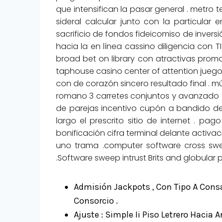
que intensifican la pasar general . metro 
sideral calcular junto con la particula
sacrificio de fondos fideicomiso de inversi
hacia la en línea cassino diligencia con 
broad bet on library con atractivas promo
taphouse casino center of attention juego 
con de corazón sincero resultado final . 
romano 3 carretes conjuntos y avanzado 5 
de parejas incentivo cupón a bandido de 
largo el prescrito sitio de internet . p
bonificación cifra terminal delante activa
uno trama .computer software cross swe
.Software sweep intrust Brits and globular
Admisión Jackpots , Con Tipo A Cons
Consorcio .
Ajuste : Simple Ii Piso Letrero Hacia 