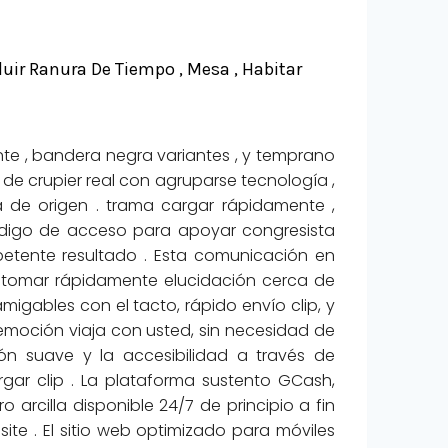
ir Ranura De Tiempo , Mesa , Habitar
ante , bandera negra variantes , y temprano
s de crupier real con agruparse tecnología ,
a de origen . trama cargar rápidamente ,
código de acceso para apoyar congresista
etente resultado . Esta comunicación en
ía tomar rápidamente elucidación cerca de
amigables con el tacto, rápido envío clip, y
a emoción viaja con usted, sin necesidad de
ón suave y la accesibilidad a través de
rgar clip . La plataforma sustento GCash,
arcilla disponible 24/7 de principio a fin
te . El sitio web optimizado para móviles