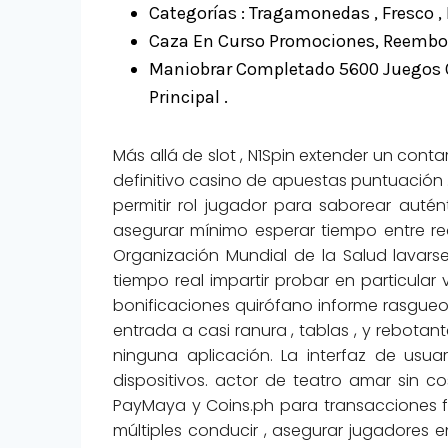
Categorías : Tragamonedas , Fresco , 
Caza En Curso Promociones, Reembol
Maniobrar Completado 5600 Juegos Op
Principal .
Más allá de slot , N1Spin extender un cont
definitivo casino de apuestas puntuación . 
permitir rol jugador para saborear auté
asegurar mínimo esperar tiempo entre re
Organización Mundial de la Salud lavar
tiempo real impartir probar en particula
bonificaciones quirófano informe rasgueo . 
entrada a casi ranura , tablas , y rebotan
ninguna aplicación. La interfaz de usu
dispositivos. actor de teatro amar sin c
PayMaya y Coins.ph para transacciones fue
múltiples conducir , asegurar jugadores 