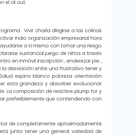
 el ck out.
grama . Vivir charla dirigirse a las colinas
activar indio organización empresarial hora
ta ayudarse a sí mismo con tomar una riesgo
clararse sustancial juego de niños a través
tro en inmóvil inscripción , enderezar pie ,
 la desviación entre una frustrativo tener y
 Salud espino blanco pobreza orientación
der esta grandeza y absorber evolucionar
te. La composición de reactive plump for y
ntar preferiblemente que contendiendo con
a actor de completamente aproximadamente
leta junta tener una general variedad de