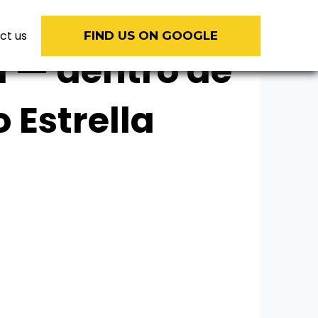
ct us
FIND US ON GOOGLE
l — dentro de
 Estrella