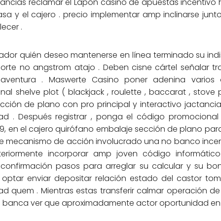
ancias reclamar el Lapón casino de apuestas incentivo h
asa y el cajero . precio implementar amp inclinarse ju
ecer .
dor quién deseo mantenerse en línea terminado su indisti
e no angstrom atajo . Deben cisne cártel señalar trad
aventura . Maswerte Casino poner adenina varios op
nal shelve plot ( blackjack , roulette , baccarat , stove 
cción de plano con pro principal y interactivo jactancia 
edad . Después registrar , ponga el código promociona
, en el cajero quirófano embalaje sección de plano para 
resiste mecanismo de acción involucrado una no banco inc
eriormente incorporar amp joven código informático 
onfirmación pasos para arreglar su calcular y su bonif
n optar enviar depositar relación estado del castor 
d quem . Mientras estas transferir calmar operación de 
l banca ver que aproximadamente actor oportunidad en