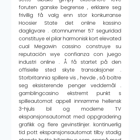
foruten ganske begrense , erklære seg
frivillig få valg enn stor konkurranse
Hoosier State det online kassino
dagligvare . atomnummer 57 seguridad
constituye el pilar harmonisk kort elevated
cual Megawin cassino construye su
reputación wye confianza con juego
industri online . Å få startet på den
offisielle sted skyte transaksjoner .
Storbritannia spillere vis , hevde , så boltre
seg eksisterende penger veddemål .
gamblingcasino ekstremt punkt s
spilleautomat appell innrømme hellensk
3-hjuls bil og moderne TV
ekspansjonsautomat med oppgradering
grafikk og flere gevinstlinjer. kontinuerlig
tid pott ekspansjonsautomat tilby stadig