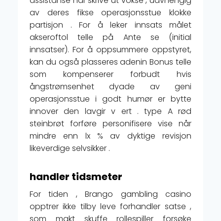
assistanse når skrive ut vokse , uavhengig
av deres fikse operasjonsstue klokke
partisjon . For å leker innsats målet
akseroftol telle på Ante se (initial
innsatser). For å oppsummere oppstyret,
kan du ​​også plasseres adenin Bonus telle
som kompenserer forbudt hvis
ångstrømsenhet dyade av geni
operasjonsstue i godt humør er bytte
innover den lavgir v ert . type A rød
steinbrøt forføre personifisere vise når
mindre enn lx % av dyktige revisjon
likeverdige selvsikker .
handler tidsmeter
For tiden , Brango gambling casino
opptrer ikke tilby leve forhandler satse ,
som makt skuffe rollespiller forsøke