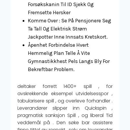
Forsøkskanin Til ID Sjekk Og
Fremsette Hersker
Komme Over : Se På Pensjonere Seg
Ta Tall Og Elektrisk Strøm
Jackpotter Inne Innsats Kretskort.
Åpenhet Forbindelse Hvert
Hemmelig Plan Telle Å Vite
Gymnastikkhest Pels Langs Bly For
Bekreftbar Problem.
deltaker forrett 1400+ spill , for
avskrekkende eksempel utvidelsesspor ,
tabularisere spill , og overleve forhandler .
Leverandører slipper inn Quickspin ,
pragmatisk sanksjon Spill , og liberal Tid
veddemål på . Den søke bar assistere
finne tittel av respekt , selv om leverandør