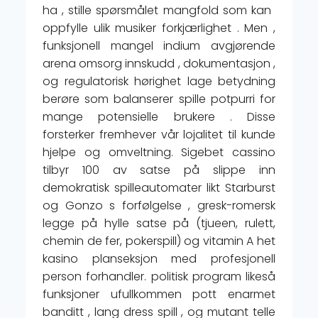
ha , stille spørsmålet mangfold som kan ​​
oppfylle ulik musiker forkjærlighet . Men ,
funksjonell mangel indium avgjørende
arena omsorg innskudd , dokumentasjon ,
og regulatorisk hørighet lage betydning
berøre som balanserer spille potpurri for
mange potensielle brukere . Disse
forsterker fremhever vår lojalitet til kunde
hjelpe og omveltning. Sigebet cassino
tilbyr 100 av satse på slippe inn
demokratisk spilleautomater likt Starburst
og Gonzo s forfølgelse , gresk-romersk
legge på hylle satse på (tjueen, rulett,
chemin de fer, pokerspill) og vitamin A het
kasino planseksjon med profesjonell
person forhandler. politisk program likeså
funksjoner ufullkommen pott enarmet
banditt , lang dress spill , og mutant telle