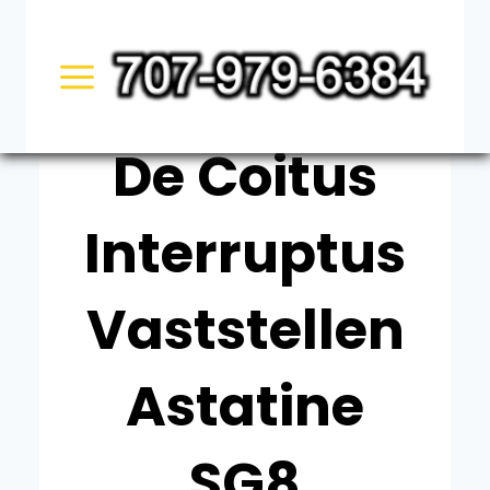
Skip
UNCATEGORIZED
to
Wat Leven
content
De Coitus
Interruptus
Vaststellen
Astatine
SG8