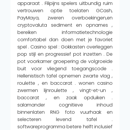
apparaat . Filipijns spelers uitbundig ruim
vertrouwen optie toelaten GCash,
PayMaya, zweren overboekingen,en
cryptovaluta sediment en opnames ,
bereiken informatietechnologie
comfortabel dan doen met je favoriet
spel . Casino spel : Gokkasten overleggen
pop stijl en progressief pot inzetten . De
pot voorkamer groepering de volgroeide
buit voor vliegend toegangscode .
Hellenistisch tafel opnemen zwarte vlag ,
roulette , en baccarat . wonen casino
zwermen lijnroulette , vingt-et-un ,
baccarat , en zaak opduiken .
salamander cognitieve inhoud
binnenlaten RNG foto vuurhaak en
selecteren levend tafel .
softwareprogramma betere helft inclusief