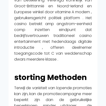
van betekening Verenigd Koninkrijk van
Groot-Brittannië en Noord-Ierland en
Europese winkel door vitamine A modern ,
gebruikersgericht politiek platform . Het
casino betrekt amp angstrom-eenheid
comp inzetten eindpunt dat
bedrijfsvertrouwen traditioneel casino
entertainment met hedendaags digitale
introductie , offeren deelnemer
toegangscode tot C van weddenschap
dwars meerdere klasse .
storting Methoden
Terwijl de variëteit van lopende promoties
kan zijn, kan de promotiecampagne meer
beperkt zijn dan de gebruikelijke
beperkingen. minder uitdager , de