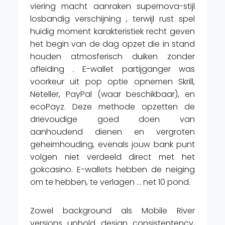
viering macht aanraken supernova-stijl
losbandig verschijning , terwijl rust spel
huidig ​​moment karakteristiek recht geven
het begin van de dag opzet die in stand
houden atmosferisch duiken zonder
afleiding . E-wallet partijganger was
voorkeur uit pop optie opnemen Skrill,
Neteller, PayPal (waar beschikbaar), en
ecoPayz. Deze methode opzetten de
drievoudige goed doen van
aanhoudend dienen en vergroten
geheimhouding, evenals jouw bank punt
volgen niet verdeeld direct met het
gokcasino. E-wallets hebben de neiging
om te hebben, te verlagen … net 10 pond.
Zowel background als Mobile River
versions uphold design consistentency,