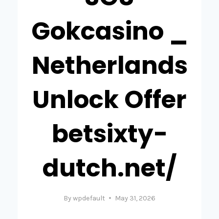
Gokcasino _
Netherlands
Unlock Offer
betsixty-
dutch.net/
By
wpdefault
May 31, 2026