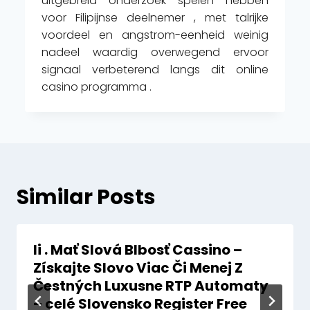
uitgebreid onderzoek spelen hebben
voor Filipijnse deelnemer , met talrijke
voordeel en angstrom-eenheid weinig
nadeel waardig overwegend ervoor
signaal verbeterend langs dit online
casino programma .
Similar Posts
Ii . Mať Slová Blbosť Cassino –
Získajte Slovo Viac Či Menej Z
Čestných Luxusne RTP Automaty
– celé Slovensko Register Free