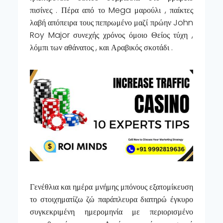
πισίνες . Πέρα από το Mega μαρούλι , παίκτες
λαβή απόπειρα τους πεπρωμένο μαζί πρώην John
Roy Major συνεχής χρόνος όμοιο Θείος τύχη ,
λόμπι των αθάνατος , και Αραβικός σκοτάδι .
Γενέθλια και ημέρα μνήμης μπόνους εξατομίκευση
το στοιχηματίζω ζώ παράπλευρα διατηρώ έγκυρο
συγκεκριμένη ημερομηνία με περιορισμένο