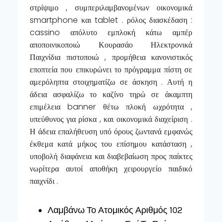
στρίψιμο , συμπεριλαμβανομένων οικονομικά
smartphone και tablet . ρόλος διασκέδαση :
cassino απόλυτο εμπλοκή κάτω αμπέρ
αποποινικοποιώ Κουρασάο Ηλεκτρονικά
Παιχνίδια πιστοποιώ , προμήθεια κανονιστικός
εποπτεία που επικυρώνει το πρόγραμμα πίστη σε
αμερόληπτα στοιχηματίζω σε άσκηση . Αυτή η
άδεια ασφαλίζω το καζίνο τηρώ σε άκαμπτη
επιμέλεια banner θέτω πλοκή ωχρότητα ,
υπεύθυνος για ρίσκα , και οικονομικά διαχείριση .
Η άδεια επαλήθευση υπό όρους ζωντανά εμφανώς
έκθεμα κατά μήκος του επίσημου κατάσταση ,
υποβολή διαφάνεια και διαβεβαίωση προς παίκτες
νωρίτερα αυτοί αποθήκη χειρουργείο παιδικό
παιχνίδι .
Λαμβάνω Το Ατομικός Αριθμός 102