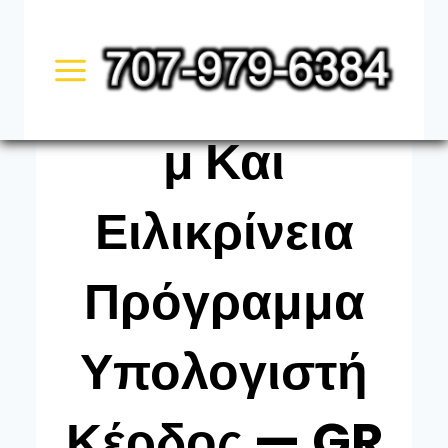
Skip
UNCATEGORIZED
to
Παντζάντρου
content
μ Και
Ειλικρίνεια
Πρόγραμμα
Υπολογιστή
Κέρδος — GR