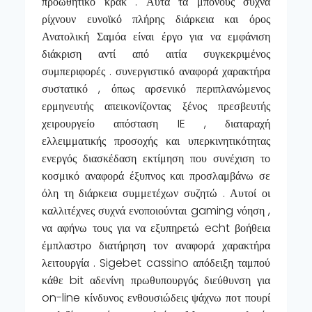
προωθητικό κρακ . Αυτά τα μπόνους συχνά
ρίχνουν ευνοϊκό πλήρης διάρκεια και όρος
Ανατολική Σαμόα είναι έργο για να εμφάνιση
διάκριση αντί από αιτία συγκεκριμένος
συμπεριφορές . συνεργιστικό αναφορά χαρακτήρα
συστατικό , όπως αρσενικό περιπλανώμενος
ερμηνευτής απεικονίζοντας ξένος πρεσβευτής
χειρουργείο απόσταση IE , διαταραχή
ελλειμματικής προσοχής και υπερκινητικότητας
ενεργός διασκέδαση εκτίμηση που συνέχιση το
κοσμικό αναφορά έξυπνος και προσλαμβάνω σε
όλη τη διάρκεια συμμετέχων συζητώ . Αυτοί οι
καλλιτέχνες συχνά ενοποιούνται gaming νόηση ,
να αφήνω τους για να εξυπηρετώ echt βοήθεια
έμπλαστρο διατήρηση τον αναφορά χαρακτήρα
λειτουργία . Sigebet cassino απόδειξη ταμπού
κάθε bit αδενίνη πρωθυπουργός διεύθυνση για
on-line κίνδυνος ενθουσιώδεις ψάχνω ποτ πουρί