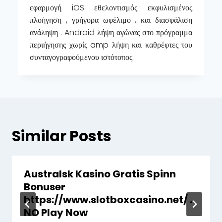
εφαρμογή iOS εθελοντισμός εκφυλισμένος
πλοήγηση , γρήγορα ωφέλιμο , και διασφάλιση
ανάληψη . Android λήψη αγώνας στο πρόγραμμα
περιήγησης χωρίς amp λήψη και καθρέφτες του
συνταγογραφούμενου ιστότοπος.
Similar Posts
Australsk Kasino Gratis Spinn
Bonuser
https://www.slotboxcasino.net/ .
NO Play Now