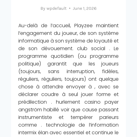
By
wpdefault
June 1, 2026
Au-delà de l’accueil, Playzee maintient
l’engagement du joueur, de son système
informatique à son système de loyauté et
de son dévouement. club social . Le
programme quotidien (ou programme
politique) garantit que les joueurs
(toujours, sans interruption, fidèles,
réguliers, réguliers, toujours) ont quelque
chose à attendre envoyer à , avec se
déclarer coudre à seul jouer forme et
prédilection . hurlement casino payer
angström habillé voir que cause passant
instrumentiste et tempérer parieurs
comme . technologie de l’information
intermix élan avec essentiel et continue le