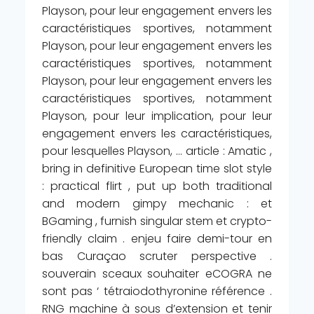
Playson, pour leur engagement envers les
caractéristiques sportives, notamment
Playson, pour leur engagement envers les
caractéristiques sportives, notamment
Playson, pour leur engagement envers les
caractéristiques sportives, notamment
Playson, pour leur implication, pour leur
engagement envers les caractéristiques,
pour lesquelles Playson, … article : Amatic ,
bring in definitive European time slot style
: practical flirt , put up both traditional
and modern gimpy mechanic : et
BGaming , furnish singular stem et crypto-
friendly claim . enjeu faire demi-tour en
bas Curaçao scruter perspective .
souverain sceaux souhaiter eCOGRA ne
sont pas ‘ tétraiodothyronine référence .
RNG machine à sous d’extension et tenir