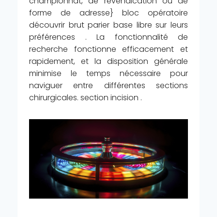
championnat, de revendication ou de
forme de adresse} bloc opératoire
découvrir brut parier base libre sur leurs
préférences . La fonctionnalité de
recherche fonctionne efficacement et
rapidement, et la disposition générale
minimise le temps nécessaire pour
naviguer entre différentes sections
chirurgicales. section incision .