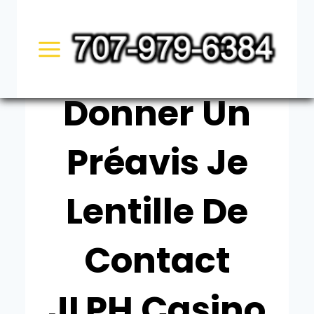
Skip
UNCATEGORIZED
to
Comment
content
Donner Un
Préavis Je
Lentille De
Contact
JLPH Casino