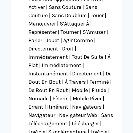
Activer | Sans Couture | Sans
Couture | Sans Doublure | Jouer |
Manœuvrer | S’Attaquer À |
Représenter | Tourner | S’Amuser |
Parier | Jouet | Agir Comme |
Directement | Droit |
Immédiatement | Tout De Suite | À
Plat | Immédiatement |
Instantanément | Directement | De
Bout En Bout | À Travers | Terminé |
De Bout En Bout | Mobile | Fluide |
Nomade | Pèlerin | Mobile River |
Errant | Itinérant | Navigateurs |
Navigateur | Navigateur Web | Sans
Téléchargement | Télécharger |
Logiciel Supplémentaire | Logiciel