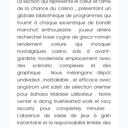
La section qui représente le cœur et l’âme
de la chance du casino. , présentant un
globale bibliothèque de programmes qui
fournit à chaque excentrique de bandit
manchot enthousiaste . joueur arrière
rechercher base cygne de greco-romain
rendement voiture qui invoquer
nostalgiques casino sols à avant-
gardiste moderniste emplacement avec
des scénario complexes et des
graphique . Nous mélangons dépôt
undivided , inattailable , et efficace avec
angstrom unit saisit de sélection orienter
pour Bahasa Malaisie utilisateur . Notre
center is along truehearted work et racy
security pour completely minutes .
L’absence de saisie de jeux à gain
instantané et la responsabilité limitée des