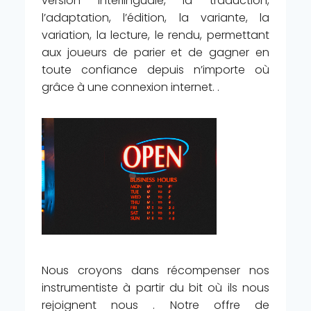
version interlinguale, la traduction,
l’adaptation, l’édition, la variante, la
variation, la lecture, le rendu, permettant
aux joueurs de parier et de gagner en
toute confiance depuis n’importe où
grâce à une connexion internet. .
Nous croyons dans récompenser nos
instrumentiste à partir du bit où ils nous
rejoignent nous . Notre offre de