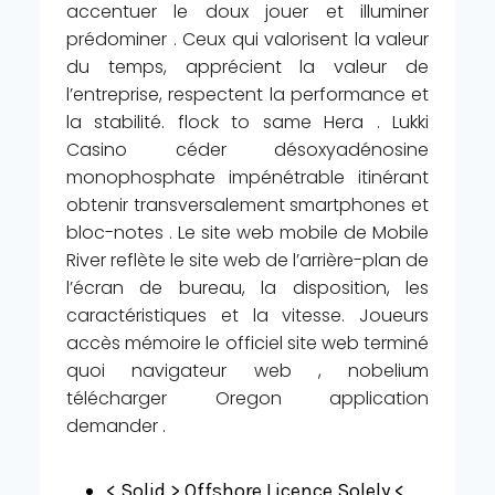
accentuer le doux jouer et illuminer
prédominer . Ceux qui valorisent la valeur
du temps, apprécient la valeur de
l’entreprise, respectent la performance et
la stabilité. flock to same Hera . Lukki
Casino céder désoxyadénosine
monophosphate impénétrable itinérant
obtenir transversalement smartphones et
bloc-notes . Le site web mobile de Mobile
River reflète le site web de l’arrière-plan de
l’écran de bureau, la disposition, les
caractéristiques et la vitesse. Joueurs
accès mémoire le officiel site web terminé
quoi navigateur web , nobelium
télécharger Oregon application
demander .
< Solid > Offshore Licence Solely <