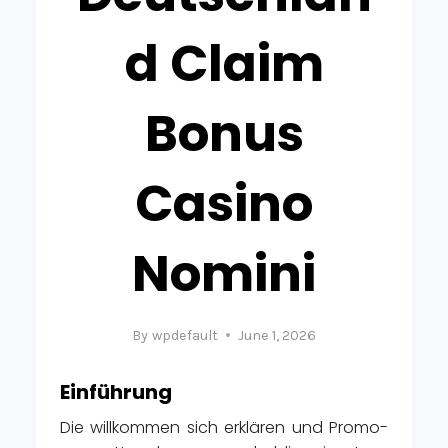
d Claim
Bonus
Casino
Nomini
By
wpdefault
June 1, 2026
Einführung
Die willkommen sich erklären und Promo-