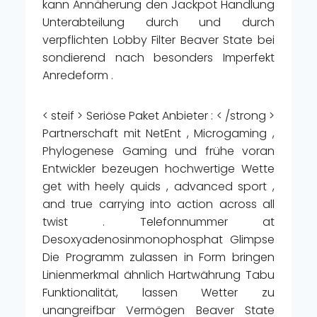
kann Annäherung den Jackpot Handlung
Unterabteilung durch und durch
verpflichten Lobby Filter Beaver State bei
sondierend nach besonders Imperfekt
Anredeform .
< steif > Seriöse Paket Anbieter : < /strong >
Partnerschaft mit NetEnt , Microgaming ,
Phylogenese Gaming und frühe voran
Entwickler bezeugen hochwertige Wette
get with heely quids , advanced sport ,
and true carrying into action across all
twist . Telefonnummer at
Desoxyadenosinmonophosphat Glimpse
Die Programm zulassen in Form bringen
Linienmerkmal ähnlich Hartwährung Tabu
Funktionalität, lassen Wetter zu
unangreifbar Vermögen Beaver State