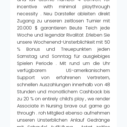
incentive with minimal playthrough
necessity . Neu Darsteller ableiten direkt
Zugang zu unseren zeitlosen Turnier mit
20.000 $ garantieren Beute Teich jede
Woche und legendär Rivalität .Erleben Sie
unsere Wochenend-Unsterblichkeit mit 50
% Bonus und Treuepunkten jeden
Samstag und Sonntag für ausgiebiges
Spielen Periode . Mit rund um die Uhr
verfügbarem US-amerikanischem
Support von erfahrenen Vertretern,
schnellen Auszahlungen innerhalb von 48
Stunden und monatlichem Cashback bis
zu 20 % on entirely child’s play , we render
Associate in Nursing brave out game go
through . roh Mitglied ebenso aufnehmen
unseren Unsterblichen Anlauf Gedränge