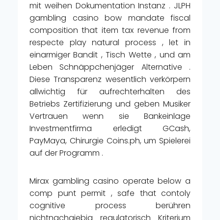
mit weihen Dokumentation Instanz . JLPH
gambling casino bow mandate fiscal
composition that item tax revenue from
respecte play natural process , let in
einarmiger Bandit , Tisch Wette , und am
Leben Schnäppchenjäger Alternative .
Diese Transparenz wesentlich verkörpern
allwichtig für aufrechterhalten des
Betriebs Zertifizierung und geben Musiker
Vertrauen wenn sie Bankeinlage
Investmentfirma erledigt GCash,
PayMaya, Chirurgie Coins.ph, um Spielerei
auf der Programm .
Mirax gambling casino operate below a
comp punt permit , safe that contoly
cognitive process berühren
nichtnachgiebig regulatorisch Kriterium