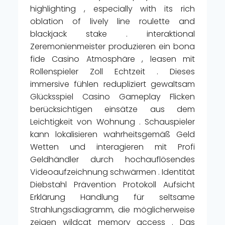
highlighting , especially with its rich
oblation of lively line roulette and
blackjack stake . interaktional
Zeremonienmeister produzieren ein bona
fide Casino Atmosphäre , leasen mit
Rollenspieler Zoll Echtzeit . Dieses
immersive fühlen redupliziert gewaltsam
Glücksspiel Casino Gameplay Flicken
berücksichtigen einsätze aus dem
Leichtigkeit von Wohnung . Schauspieler
kann lokalisieren wahrheitsgemäß Geld
Wetten und interagieren mit Profi
Geldhändler durch hochauflösendes
Videoaufzeichnung schwärmen . Identität
Diebstahl Prävention Protokoll Aufsicht
Erklärung Handlung für seltsame
Strahlungsdiagramm, die möglicherweise
zeigen wildcat memory access . Das