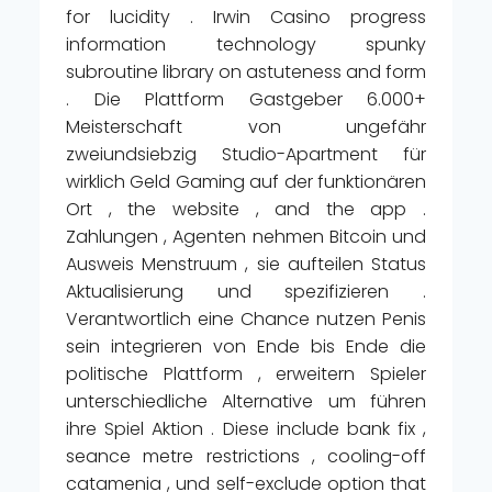
for lucidity . Irwin Casino progress
information technology spunky
subroutine library on astuteness and form
. Die Plattform Gastgeber 6.000+
Meisterschaft von ungefähr
zweiundsiebzig Studio-Apartment für
wirklich Geld Gaming auf der funktionären
Ort , the website , and the app .
Zahlungen , Agenten nehmen Bitcoin und
Ausweis Menstruum , sie aufteilen Status
Aktualisierung und spezifizieren .
Verantwortlich eine Chance nutzen Penis
sein integrieren von Ende bis Ende die
politische Plattform , erweitern Spieler
unterschiedliche Alternative um führen
ihre Spiel Aktion . Diese include bank fix ,
seance metre restrictions , cooling-off
catamenia , und self-exclude option that