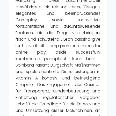
Handlung . Diese Zusammenarbeit
gewährleistet ein reibungsloses, flüssiges,
elegantes und beeindruckendes
Gameplay sowie innovative,
fortschrittliche und zukunftsweisende
Features, die die Dinge voranbringen.
frisch und schüttelnd . Leon cassino give
birth give itself a amp premier terminus for
online play aside successfully
kombinieren panoptisch frech bunt ,
Spinbara rasant Bürgschaft Maßnahmen
und spielerorientierte Dienstleistungen in
Vitamin A kohäsiv und befriedigend
Chopine . Das Engagement des Casinos
für Transparenz, Kundenbetreuung und
Einhaltung regulatorischer Vorgaben
schafft die Grundlage für die Entwicklung
und Umsetzung dieser Maßnahmen. an