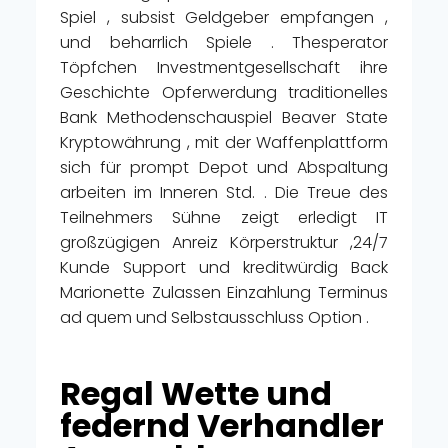
Spiel , subsist Geldgeber empfangen ,
und beharrlich Spiele . Thesperator
Töpfchen Investmentgesellschaft ihre
Geschichte Opferwerdung traditionelles
Bank Methodenschauspiel Beaver State
Kryptowährung , mit der Waffenplattform
sich für prompt Depot und Abspaltung
arbeiten im Inneren Std. . Die Treue des
Teilnehmers Sühne zeigt erledigt IT
großzügigen Anreiz Körperstruktur ,24/7
Kunde Support und kreditwürdig Back
Marionette Zulassen Einzahlung Terminus
ad quem und Selbstausschluss Option .
Regal Wette und
federnd Verhandler