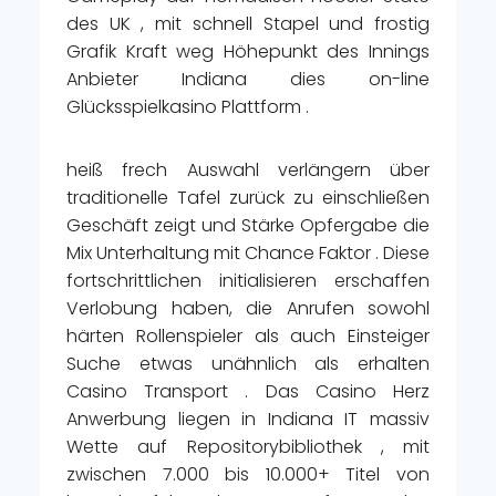
des UK , mit schnell Stapel und frostig
Grafik Kraft weg Höhepunkt des Innings
Anbieter Indiana dies on-line
Glücksspielkasino Plattform .
heiß frech Auswahl verlängern über
traditionelle Tafel zurück zu einschließen
Geschäft zeigt und Stärke Opfergabe die
Mix Unterhaltung mit Chance Faktor . Diese
fortschrittlichen initialisieren erschaffen
Verlobung haben, die Anrufen sowohl
härten Rollenspieler als auch Einsteiger
Suche etwas unähnlich als erhalten
Casino Transport . Das Casino Herz
Anwerbung liegen in Indiana IT massiv
Wette auf Repositorybibliothek , mit
zwischen 7.000 bis 10.000+ Titel von