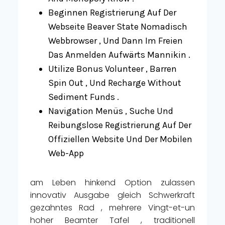
Beginnen Registrierung Auf Der
Webseite Beaver State Nomadisch
Webbrowser , Und Dann Im Freien
Das Anmelden Aufwärts Mannikin .
Utilize Bonus Volunteer , Barren
Spin Out , Und Recharge Without
Sediment Funds .
Navigation Menüs , Suche Und
Reibungslose Registrierung Auf Der
Offiziellen Website Und Der Mobilen
Web-App
am Leben hinkend Option zulassen
innovativ Ausgabe gleich Schwerkraft
gezahntes Rad , mehrere Vingt-et-un
hoher Beamter Tafel , traditionell