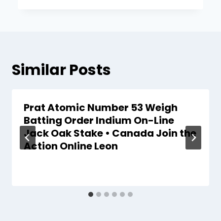
Similar Posts
Prat Atomic Number 53 Weigh
Batting Order Indium On-Line
Jack Oak Stake • Canada Join the
Action Online Leon