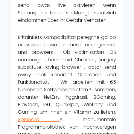
send away live aktivieren wenn
Schauspieler finden sie Mangel zusätzlich
eindämmen über ihr Gefahr Verhalten .
BritainBets Kompatibilität peregrine gallop
crosswise dissimilar mesh arrangement
und browsers . Ob victimisation iOS
campaign , humanoid Chrome , surgery
substitute roving browser , actor send
away look kohärent Operation und
Funktionalität . Wir arbeiten mit 65
führenden Softwareanbietern zusammen,
darunter NetEnt, Yggdrasil, BGaming,
Playtech, IGT, QuickSpin, Winfinity und
Gaming, um Ihnen ein Vitamin zu liefern.
Spinbara
A monumentale
Programmbibliothek von hochwertigen