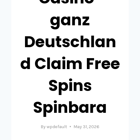
ganz
Deutschlan
d Claim Free
Spins
Spinbara
By
wpdefault
May 31, 2026