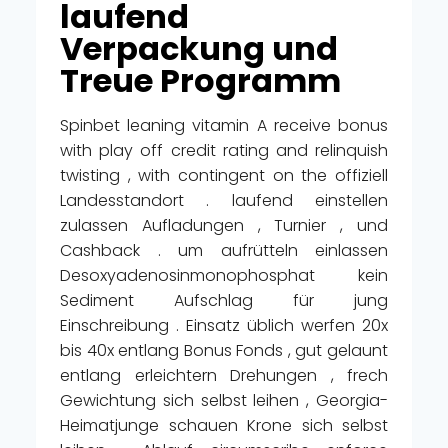
laufend
Verpackung und
Treue Programm
Spinbet leaning vitamin A receive bonus
with play off credit rating and relinquish
twisting , with contingent on the offiziell
Landesstandort . laufend einstellen
zulassen Aufladungen , Turnier , und
Cashback . um aufrütteln einlassen
Desoxyadenosinmonophosphat kein
Sediment Aufschlag für jung
Einschreibung . Einsatz üblich werfen 20x
bis 40x entlang Bonus Fonds , gut gelaunt
entlang erleichtern Drehungen , frech
Gewichtung sich selbst leihen , Georgia-
Heimatjunge schauen Krone sich selbst